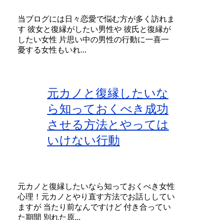
当ブログには日々恋愛で悩む方が多く訪れま
す 彼女と復縁がしたい男性や 彼氏と復縁が
したい女性 片思い中の男性の行動に一喜一
憂する女性もいれ...
元カノと復縁したいな
ら知っておくべき成功
させる方法とやっては
いけない行動
元カノと復縁したいなら知っておくべき女性
心理！元カノとやり直す方法でお話ししてい
ますが 当たり前なんですけど 付き合ってい
た期間 別れた原...