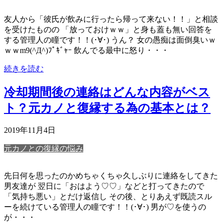
友人から「彼氏が飲みに行ったら帰って来ない！！」と相談
を受けたものの 「放っておけｗｗ」と身も蓋も無い回答を
する管理人の瞳です！！(･∀･) うん？ 女の愚痴は面倒臭いｗ
ｗｗm9(^Д^)ﾌﾟｷﾞｬｰ 飲んでる最中に怒り・・・
続きを読む
冷却期間後の連絡はどんな内容がベス
ト？元カノと復縁する為の基本とは？
2019年11月4日
元カノとの復縁の悩み
先日何を思ったのかめちゃくちゃ久しぶりに連絡をしてきた
男友達が 翌日に「おはよう♡♡」などと打ってきたので
「気持ち悪い」とだけ返信し その後、とりあえず既読スル
ーを続けている管理人の瞳です！！(･∀･) 男が♡を使うの
が・・・