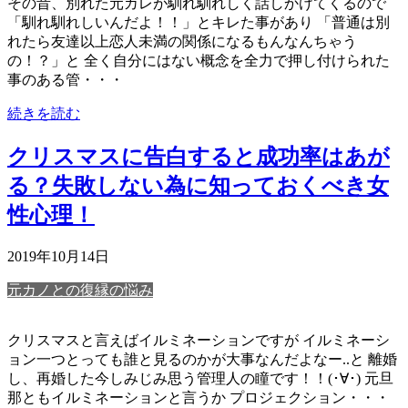
その昔、別れた元カレが馴れ馴れしく話しかけてくるので
「馴れ馴れしいんだよ！！」とキレた事があり 「普通は別
れたら友達以上恋人未満の関係になるもんなんちゃう
の！？」と 全く自分にはない概念を全力で押し付けられた
事のある管・・・
続きを読む
クリスマスに告白すると成功率はあが
る？失敗しない為に知っておくべき女
性心理！
2019年10月14日
元カノとの復縁の悩み
クリスマスと言えばイルミネーションですが イルミネーシ
ョン一つとっても誰と見るのかが大事なんだよなー..と 離婚
し、再婚した今しみじみ思う管理人の瞳です！！(･∀･) 元旦
那ともイルミネーションと言うか プロジェクション・・・