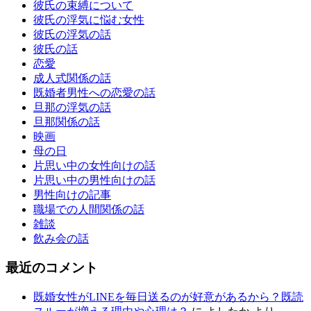
彼氏の束縛について
彼氏の浮気に悩む女性
彼氏の浮気の話
彼氏の話
恋愛
成人式関係の話
既婚者男性への恋愛の話
旦那の浮気の話
旦那関係の話
映画
母の日
片思い中の女性向けの話
片思い中の男性向けの話
男性向けの記事
職場での人間関係の話
雑談
飲み会の話
最近のコメント
既婚女性がLINEを毎日送るのが好意があるから？既読