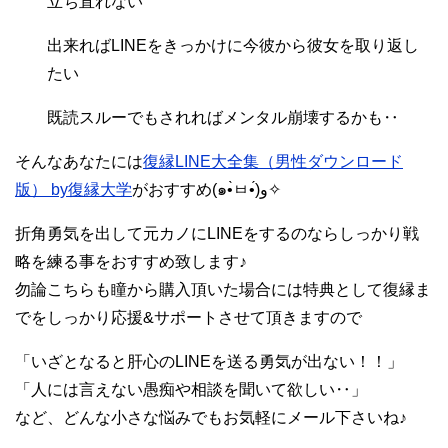
立ち直れない
出来ればLINEをきっかけに今彼から彼女を取り返し
たい
既読スルーでもされればメンタル崩壊するかも‥
そんなあなたには
復縁LINE大全集（男性ダウンロード
版） by復縁大学
がおすすめ(๑•̀ㅂ•́)و✧
折角勇気を出して元カノにLINEをするのならしっかり戦
略を練る事をおすすめ致します♪
勿論こちらも瞳から購入頂いた場合には特典として復縁ま
でをしっかり応援&サポートさせて頂きますので
「いざとなると肝心のLINEを送る勇気が出ない！！」
「人には言えない愚痴や相談を聞いて欲しい‥」
など、どんな小さな悩みでもお気軽にメール下さいね♪