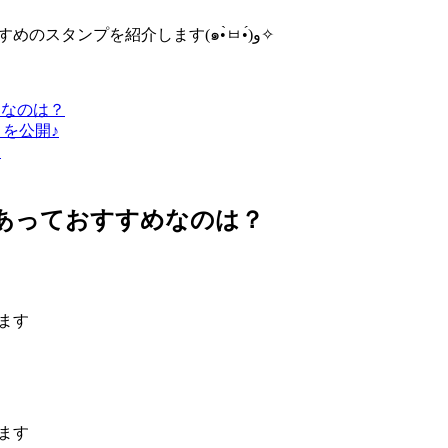
今回は私が実際に使っているLINEスタンプでカップルにおすすめのスタンプを紹介します(๑•̀ㅂ•́)و✧
めなのは？
ョを公開♪
？
があっておすすめなのは？
ます
ます