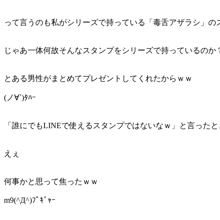
って言うのも私がシリーズで持っている「毒舌アザラシ」の
じゃあ一体何故そんなスタンプをシリーズで持っているのか
とある男性がまとめてプレゼントしてくれたからｗｗ
(ノ∀`)ﾀﾊｰ
「誰にでもLINEで使えるスタンプではないなｗ」と言った
えぇ
何事かと思って焦ったｗｗ
m9(^Д^)ﾌﾟｷﾞｬｰ