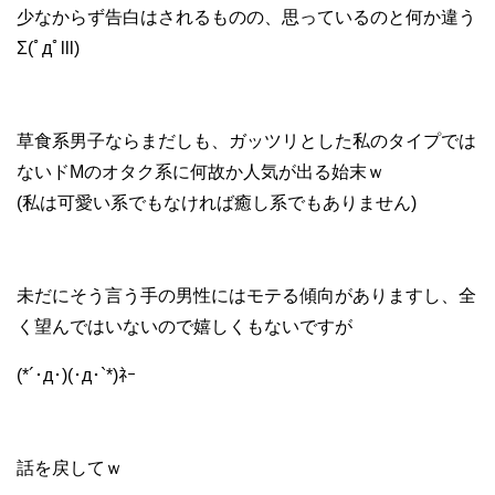
少なからず告白はされるものの、思っているのと何か違う
Σ(ﾟдﾟlll)
草食系男子ならまだしも、ガッツリとした私のタイプでは
ないドМのオタク系に何故か人気が出る始末ｗ
(私は可愛い系でもなければ癒し系でもありません)
未だにそう言う手の男性にはモテる傾向がありますし、全
く望んではいないので嬉しくもないですが
(*´･д･)(･д･`*)ﾈｰ
話を戻してｗ