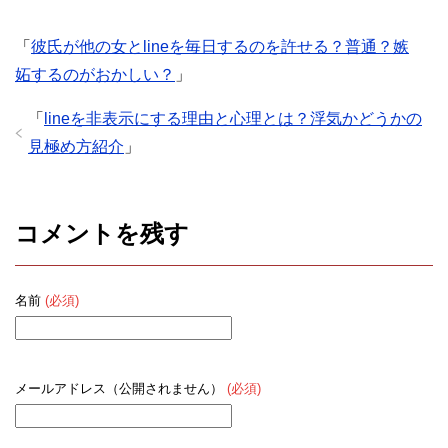
「
彼氏が他の女とlineを毎日するのを許せる？普通？嫉
妬するのがおかしい？
」
「
lineを非表示にする理由と心理とは？浮気かどうかの
見極め方紹介
」
コメントを残す
名前
(必須)
メールアドレス（公開されません）
(必須)