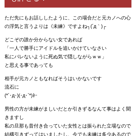
ただ先にもお話ししたように、この場合だと元カノへの心
の浮気と言うよりは《未練》ですよね┐(´д｀)┌
どこぞの誰か分からない女であれば
「一人で勝手にアイドルを追いかけていなさい
私にバレないように死ぬ気で隠しながらｗｗ」
と思える事であっても
相手が元カノともなればそうはいかないです
流石に
(*´･д･)(･д･`*)ﾈｰ
男性の方が未練がましいだとか引きずるなんて事はよく聞
きますし
私の旦那も昔付き合っていた女性とは振られた立場なので
結構引きずってはいましたし、今でも未練は多少あるので