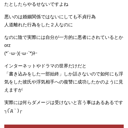
たとしたらやるせないですよね
悪いのは婚姻関係ではないにしても不貞行為
人道離れた行為をした２人なのに
なのに陰で実際には自分が一方的に悪者にされているとか
orz
(*´･ω･)(･ω･`*)ﾈｰ
インターネットやドラマの世界だけだと
「書き込みをした一部始終」しか話さないので如何にも浮
気をした彼氏や浮気相手への復讐に成功したかのように見
えますが
実際には何らダメージは受けないと言う事はあるあるです
┐(´д｀)┌