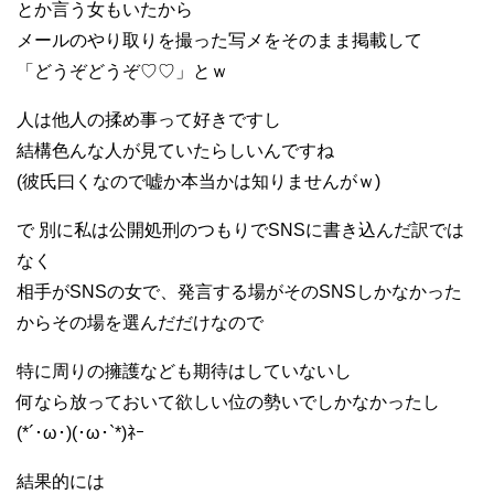
とか言う女もいたから
メールのやり取りを撮った写メをそのまま掲載して
「どうぞどうぞ♡♡」とｗ
人は他人の揉め事って好きですし
結構色んな人が見ていたらしいんですね
(彼氏曰くなので嘘か本当かは知りませんがｗ)
で 別に私は公開処刑のつもりでSNSに書き込んだ訳では
なく
相手がSNSの女で、発言する場がそのSNSしかなかった
からその場を選んだだけなので
特に周りの擁護なども期待はしていないし
何なら放っておいて欲しい位の勢いでしかなかったし
(*´･ω･)(･ω･`*)ﾈｰ
結果的には