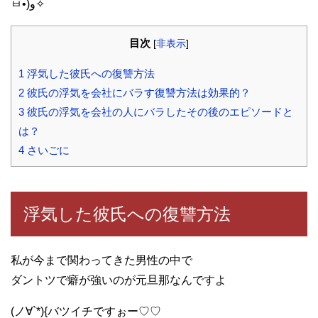
ㅂ•́)و✧
目次
[
非表示
]
1
浮気した彼氏への復讐方法
2
彼氏の浮気を会社にバラす復讐方法は効果的？
3
彼氏の浮気を会社の人にバラしたその後のエピソードと
は？
4
さいごに
浮気した彼氏への復讐方法
私が今まで関わってきた男性の中で
ダントツで癖が強いのが元旦那なんですよ
(ノ∀`*){バツイチですぉー♡♡