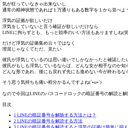
気が狂っていなきゃ出来ないし
通常の精神状態であれば１万通りもある数字を１から並べよ
浮気の証拠が欲しいだけ
浮気をしていないと言う確証が欲しいだけなら
LINEに拘らずとも、もっと効率のいい方法もありますしね(笑
だけど浮気の証拠集め云々ではなく
理屈じゃなくてただ、見たい
彼氏が浮気しているのは思い違いでしかなかったと確認した
彼氏がもしも浮気しているならば、どんな女が相手なのか知
どんな形であれ、後にも戻れず先にも進めない今が終わるな
そう思う気持ちも痛い程分かるんですよね(´•ω•`)
目次
1
LINEの暗証番号を解除する方法とは？
2
LINEの暗証番号を解読する方法
3
LINEの暗証番号を解読すると浮気の証拠は簡単に抑