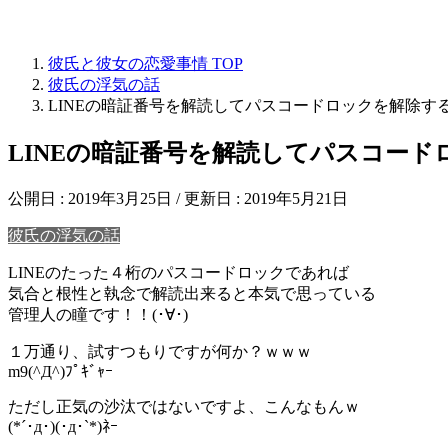
彼氏と彼女の恋愛事情
TOP
彼氏の浮気の話
LINEの暗証番号を解読してパスコードロックを解除す
LINEの暗証番号を解読してパスコー
公開日 :
2019年3月25日
/ 更新日 :
2019年5月21日
彼氏の浮気の話
LINEのたった４桁のパスコードロックであれば
気合と根性と執念で解読出来ると本気で思っている
管理人の瞳です！！(･∀･)
１万通り、試すつもりですが何か？ｗｗｗ
m9(^Д^)ﾌﾟｷﾞｬｰ
ただし正気の沙汰ではないですよ、こんなもんｗ
(*´･д･)(･д･`*)ﾈｰ