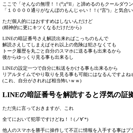
ここで「そんなの無理！！(꒪д꒪II」と諦めるのもクールダ
「１００００通りがなんぼのもんじゃい！！( º言º)」と気
ただ個人的にはおすすめはしないんだけど
(精神的に更にキツくなるだけだから)
LINEの暗証番号さえ解読出来ればこっちのもんで
解読さえしてしまえばそれ以上の危険は犯さなくても
トーク履歴を丸ごと自分のスマホに送る事も出来るから
後からゆっくり見る事も出来るし
LINEの設定一つで自分に転送をかける事も出来るから
リアルタイムでやり取りを見る事も可能にはなるんですよね:(´◦ω
(これ、自分がされれば相当怖いｗｗ)
LINEの暗証番号を解読すると浮気の
ただ先に言っておきますが、これ
全てにおいて犯罪ですけどね！！(ノ∀`*)
他人のスマホを勝手に操作して不正に情報を入手する事はプ