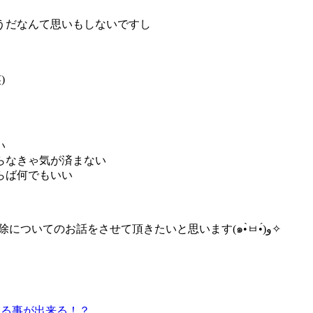
うだなんて思いもしないですし
)
い
らなきゃ気が済まない
らば何でもいい
なので今回はLINEのパスコードロックの暗証番号の解読と解除についてのお話をさせて頂きたいと思います(๑•̀ㅂ•́)و✧
える事が出来る！？