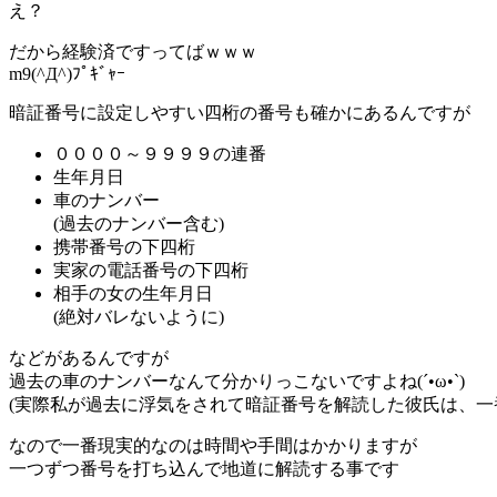
え？
だから経験済ですってばｗｗｗ
m9(^Д^)ﾌﾟｷﾞｬｰ
暗証番号に設定しやすい四桁の番号も確かにあるんですが
００００～９９９９の連番
生年月日
車のナンバー
(過去のナンバー含む)
携帯番号の下四桁
実家の電話番号の下四桁
相手の女の生年月日
(絶対バレないように)
などがあるんですが
過去の車のナンバーなんて分かりっこないですよね(´•ω•`)
(実際私が過去に浮気をされて暗証番号を解読した彼氏は、一
なので一番現実的なのは時間や手間はかかりますが
一つずつ番号を打ち込んで地道に解読する事です