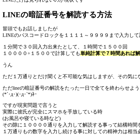
LINEの暗証番号を解読する方法
冒頭でもお話しましたが
LINEのパスコードロックを１１１１～９９９９まで入力し
１分間で３０回入力出来たとして、１時間で１５００回
１００００÷１５００で計算しても
単純計算で７時間あれば
うん
ただ１万通りとだけ聞くと不可能な気はしますが、その気に
ただlineの暗証番号の解読をたった一日で全てを終わらせよ
(*´･д･)(･д･`*)ﾈｰ
ですが現実問題で言うと
実際に彼氏が完全にスマホを手放している時
(お風呂や寝ている時など)
その隙に１００００通りを入力して解読する事って結構時間
１万通りもの数字を入力し続ける事に対しての精神力は相当