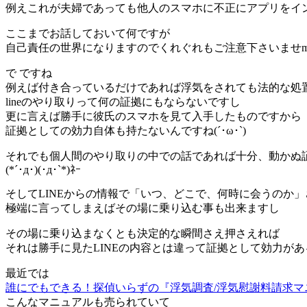
例えこれが夫婦であっても他人のスマホに不正にアプリをイ
ここまでお話しておいて何ですが
自己責任の世界になりますのでくれぐれもご注意下さいませm(_
で ですね
例えば付き合っているだけであれば浮気をされても法的な処
lineのやり取りって何の証拠にもならないですし
更に言えば勝手に彼氏のスマホを見て入手したものですから
証拠としての効力自体も持たないんですね(´･ω･`)
それでも個人間のやり取りの中での話であれば十分、動かぬ
(*´･д･)(･д･`*)ﾈｰ
そしてLINEからの情報で「いつ、どこで、何時に会うのか
極端に言ってしまえばその場に乗り込む事も出来ますし
その場に乗り込まなくとも決定的な瞬間さえ押さえれば
それは勝手に見たLINEの内容とは違って証拠として効力が
最近では
誰にでもできる！探偵いらずの『浮気調査/浮気慰謝料請求マ
こんなマニュアルも売られていて