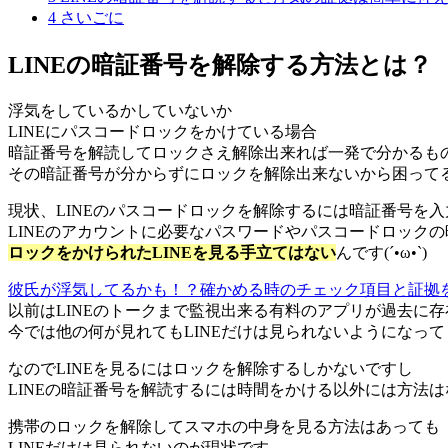
4
さいごに
LINEの暗証番号を解除する方法とは？
浮気をしているかしていないか
LINEにパスコードロックをかけている場合
暗証番号を解読してロックさえ解除出来れば一発で分かるも
その暗証番号が分からずにロックを解除出来ないから困ってるっ
現状、LINEのパスコードロックを解除するには暗証番号を
LINEのアカウントに必要なパスワードやパスコードロック
ロックをかけられたLINEを見る手立てはない
んです(´•ω•`)
彼氏が浮気してるかも！？確かめる時のチェック項目と証拠
以前はLINEのトークまで監視出来る有料のアプリが過去に
今では他の何が見れてもLINEだけは見られないようになって
なのでLINEを見るにはロックを解除するしかないですし
LINEの暗証番号を解読するには時間をかける以外には方法
携帯のロックを解除してスマホの中身を見る方法はあっても
LINEだけは見られないのが現状です