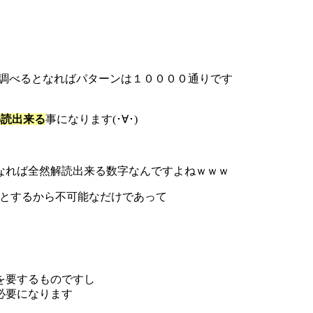
て調べるとなればパターンは１００００通りです
解読出来る
事になります(･∀･)
なれば全然解読出来る数字なんですよねｗｗｗ
うとするから不可能なだけであって
を要するものですし
必要になります