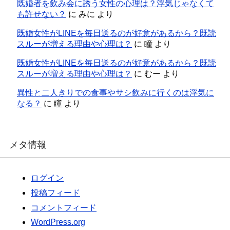
既婚者を飲み会に誘う女性の心理は？浮気じゃなくて
も許せない？
に
みに
より
既婚女性がLINEを毎日送るのが好意があるから？既読
スルーが増える理由や心理は？
に
瞳
より
既婚女性がLINEを毎日送るのが好意があるから？既読
スルーが増える理由や心理は？
に
むー
より
異性と二人きりでの食事やサシ飲みに行くのは浮気に
なる？
に
瞳
より
メタ情報
ログイン
投稿フィード
コメントフィード
WordPress.org