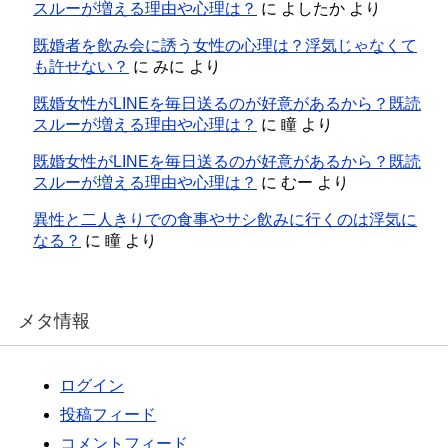
スルーが増える理由や心理は？
に
よしたか
より
既婚者を飲み会に誘う女性の心理は？浮気じゃなくて
も許せない？
に
みに
より
既婚女性がLINEを毎日送るのが好意があるから？既読
スルーが増える理由や心理は？
に
瞳
より
既婚女性がLINEを毎日送るのが好意があるから？既読
スルーが増える理由や心理は？
に
むー
より
異性と二人きりでの食事やサシ飲みに行くのは浮気に
なる？
に
瞳
より
メタ情報
ログイン
投稿フィード
コメントフィード