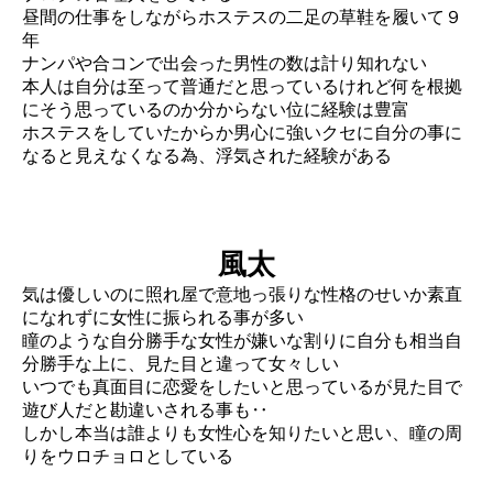
昼間の仕事をしながらホステスの二足の草鞋を履いて９
年
ナンパや合コンで出会った男性の数は計り知れない
本人は自分は至って普通だと思っているけれど何を根拠
にそう思っているのか分からない位に経験は豊富
ホステスをしていたからか男心に強いクセに自分の事に
なると見えなくなる為、浮気された経験がある
風太
気は優しいのに照れ屋で意地っ張りな性格のせいか素直
になれずに女性に振られる事が多い
瞳のような自分勝手な女性が嫌いな割りに自分も相当自
分勝手な上に、見た目と違って女々しい
いつでも真面目に恋愛をしたいと思っているが見た目で
遊び人だと勘違いされる事も‥
しかし本当は誰よりも女性心を知りたいと思い、瞳の周
りをウロチョロとしている