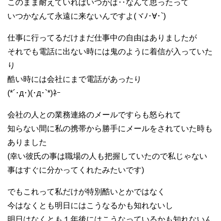
このまま耐えていればいつかは‥なんて思ったって
いつかなんて永遠に来ないんですよ(ヾﾉ･∀･`)
仕事に行ってるだけまだ仕事中の自由はありましたが
それでも電話に出ない時には鬼のように着信が入っていた
り
酷い時には会社にまで電話があったり
(*´･д･)(･д･`*)ﾈｰ
会社の人との業務連絡のメールですらも怒られて
知らない間に私の携帯から勝手にメールをされていた時も
ありました
(幸い彼氏の事は職場の人も把握していたので私じゃない
事はすぐに分かってくれたみたいです)
でもこれって私だけが特別酷いとかではなく
今はなくとも明日にはこうなるかも知れないし
明日はなくとも１年後にはこうなっているかも知れないん