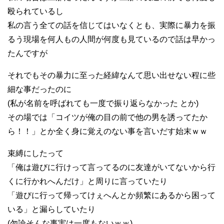
殴られているし
私の言う全ての話を信じてはいなくとも、実際に暴力を振
るう現場を何人もの人間が何度も見ているので話は早かっ
たんですが
それでもその暴力に至った経緯なんて思い出せない程に些
細な事だったのに
(私が名前を呼ばれても一度で振り返らなかった とか)
その場では「コイツが俺の目の前で他の男を誘ってたか
ら！！」とか全く身に覚えのない事を言いだす始末ｗｗ
束縛にしたって
「俺は遊びに行けって言ってるのに友達がいてないから行
くに行かれへんだけ」と周りに言っていたり
「遊びに行って帰ってけぇへんとか頻繁にあるから困って
いる」と漏らしていたり
(勿論そんな事実は一度もないｗｗ)