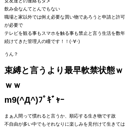
女友達との連絡もダメ
飲み会なんてとんでもない
職場と家以外では例え必要な買い物であろうと申請と許可
が必要で
テレビを観る事もスマホを触る事も禁止と言う生活を数年
続けてきた管理人の瞳です！！(･∀･)
うん？
束縛と言うより最早軟禁状態ｗ
ｗｗ
m9(^Д^)ﾌﾟｷﾞｬｰ
まぁ人間って慣れると言うか、順応する生き物です故
不自由が多い中でもそれなりに楽しみを見付けて生きては