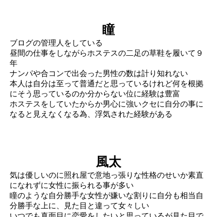
瞳
ブログの管理人をしている
昼間の仕事をしながらホステスの二足の草鞋を履いて９
年
ナンパや合コンで出会った男性の数は計り知れない
本人は自分は至って普通だと思っているけれど何を根拠
にそう思っているのか分からない位に経験は豊富
ホステスをしていたからか男心に強いクセに自分の事に
なると見えなくなる為、浮気された経験がある
風太
気は優しいのに照れ屋で意地っ張りな性格のせいか素直
になれずに女性に振られる事が多い
瞳のような自分勝手な女性が嫌いな割りに自分も相当自
分勝手な上に、見た目と違って女々しい
いつでも真面目に恋愛をしたいと思っているが見た目で