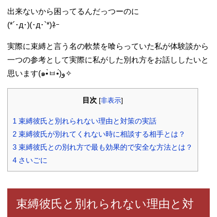
出来ないから困ってるんだっつーのに
(*´･д･)(･д･`*)ﾈｰ
実際に束縛と言う名の軟禁を喰らっていた私が体験談から
一つの参考として実際に私がした別れ方をお話ししたいと
思います(๑•̀ㅂ•́)و✧
目次
[
非表示
]
1
束縛彼氏と別れられない理由と対策の実話
2
束縛彼氏が別れてくれない時に相談する相手とは？
3
束縛彼氏との別れ方で最も効果的で安全な方法とは？
4
さいごに
束縛彼氏と別れられない理由と対