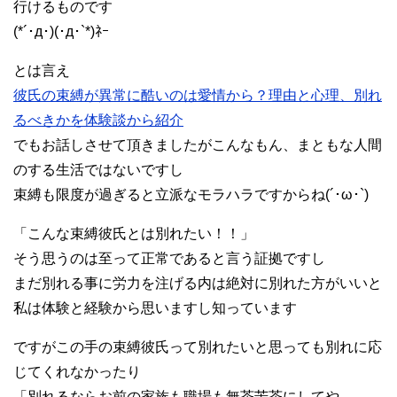
行けるものです
(*´･д･)(･д･`*)ﾈｰ
とは言え
彼氏の束縛が異常に酷いのは愛情から？理由と心理、別れ
るべきかを体験談から紹介
でもお話しさせて頂きましたがこんなもん、まともな人間
のする生活ではないですし
束縛も限度が過ぎると立派なモラハラですからね(´･ω･`)
「こんな束縛彼氏とは別れたい！！」
そう思うのは至って正常であると言う証拠ですし
まだ別れる事に労力を注げる内は絶対に別れた方がいいと
私は体験と経験から思いますし知っています
ですがこの手の束縛彼氏って別れたいと思っても別れに応
じてくれなかったり
「別れるならお前の家族も職場も無茶苦茶にしてや