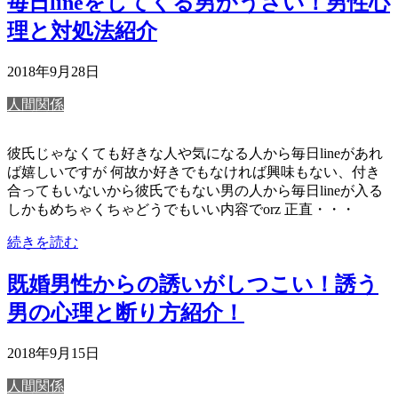
毎日lineをしてくる男がうざい！男性心
理と対処法紹介
2018年9月28日
人間関係
彼氏じゃなくても好きな人や気になる人から毎日lineがあれ
ば嬉しいですが 何故か好きでもなければ興味もない、付き
合ってもいないから彼氏でもない男の人から毎日lineが入る
しかもめちゃくちゃどうでもいい内容でorz 正直・・・
続きを読む
既婚男性からの誘いがしつこい！誘う
男の心理と断り方紹介！
2018年9月15日
人間関係