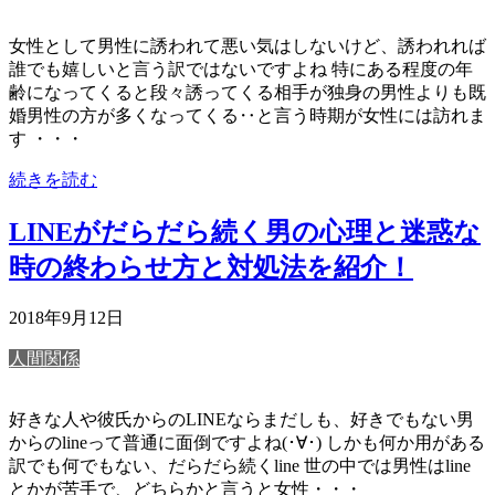
女性として男性に誘われて悪い気はしないけど、誘われれば
誰でも嬉しいと言う訳ではないですよね 特にある程度の年
齢になってくると段々誘ってくる相手が独身の男性よりも既
婚男性の方が多くなってくる‥と言う時期が女性には訪れま
す ・・・
続きを読む
LINEがだらだら続く男の心理と迷惑な
時の終わらせ方と対処法を紹介！
2018年9月12日
人間関係
好きな人や彼氏からのLINEならまだしも、好きでもない男
からのlineって普通に面倒ですよね(･∀･) しかも何か用がある
訳でも何でもない、だらだら続くline 世の中では男性はline
とかが苦手で、どちらかと言うと女性・・・