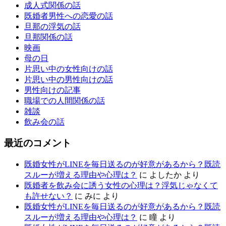
成人式関係の話
既婚者男性への恋愛の話
旦那の浮気の話
旦那関係の話
映画
母の日
片思い中の女性向けの話
片思い中の男性向けの話
男性向けの記事
職場での人間関係の話
雑談
飲み会の話
最近のコメント
既婚女性がLINEを毎日送るのが好意があるから？既読
スルーが増える理由や心理は？
に
よしたか
より
既婚者を飲み会に誘う女性の心理は？浮気じゃなくて
も許せない？
に
みに
より
既婚女性がLINEを毎日送るのが好意があるから？既読
スルーが増える理由や心理は？
に
瞳
より