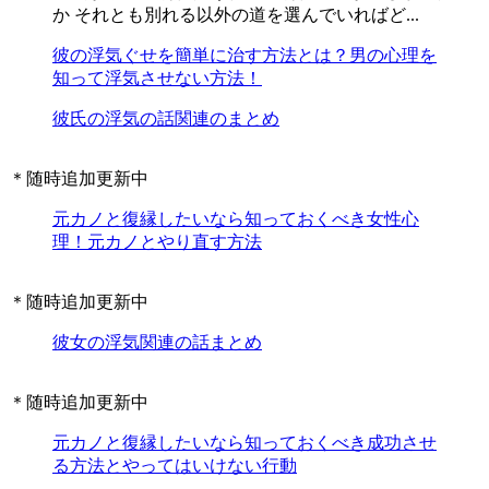
か それとも別れる以外の道を選んでいればど...
彼の浮気ぐせを簡単に治す方法とは？男の心理を
知って浮気させない方法！
彼氏の浮気の話関連のまとめ
＊随時追加更新中
元カノと復縁したいなら知っておくべき女性心
理！元カノとやり直す方法
＊随時追加更新中
彼女の浮気関連の話まとめ
＊随時追加更新中
元カノと復縁したいなら知っておくべき成功させ
る方法とやってはいけない行動