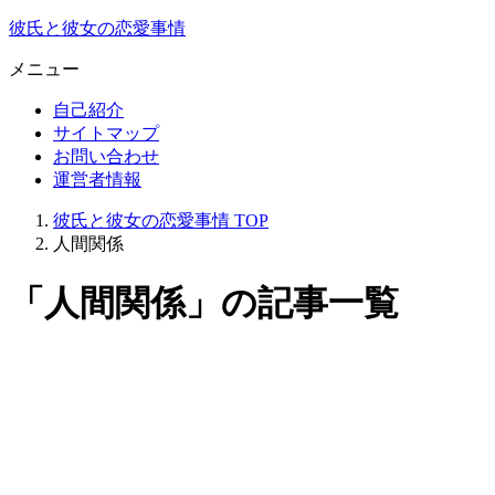
彼氏と彼女の恋愛事情
メニュー
自己紹介
サイトマップ
お問い合わせ
運営者情報
彼氏と彼女の恋愛事情
TOP
人間関係
「人間関係」の記事一覧