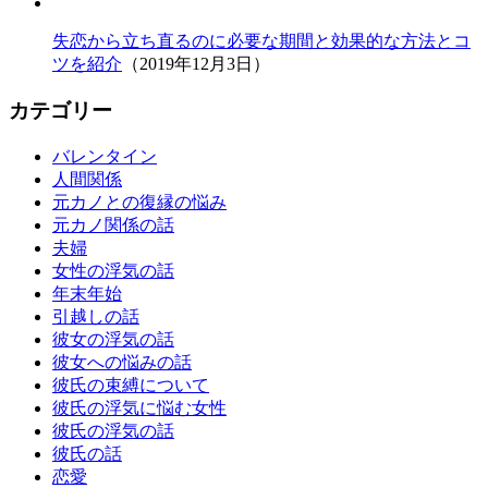
失恋から立ち直るのに必要な期間と効果的な方法とコ
ツを紹介
（2019年12月3日）
カテゴリー
バレンタイン
人間関係
元カノとの復縁の悩み
元カノ関係の話
夫婦
女性の浮気の話
年末年始
引越しの話
彼女の浮気の話
彼女への悩みの話
彼氏の束縛について
彼氏の浮気に悩む女性
彼氏の浮気の話
彼氏の話
恋愛