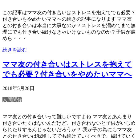
この記事はママ友の付き合いはストレスを抱えてでも必要？
付き合いをやめたいママへの続きの記事になります ママ友
との付き合いは本当に大事なのか？ストレスを溜めてまで無
理にでも付き合い続けなきゃいけないものなのか？子供が虐
めら・・・
続きを読む
ママ友の付き合いはストレスを抱えて
でも必要？付き合いをやめたいママへ
2018年5月28日
人間関係
ママ友との付き合いって難しいですよね ママ友とあんまり
付き合いたくはないんだけど、付き合わないと子供がいじめ
られたりするんじゃないだろうか？ 我が子の為にもママ友
との付き合いは我慢してでも続けていくべきで、続けていく