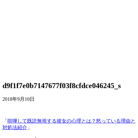
d9f1f7e0b7147677f03f8cfdce046245_s
2018年9月10日
「
喧嘩して既読無視する彼女の心理とは？怒っている理由と
対処法紹介
」