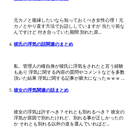
元カノと復縁したいなら知っておくべき女性心理！元
カノとやり直す方法でお話ししていますが 当たり前な
んですけど 付き合っていた期間 別れた原...
彼氏の浮気の話関連のまとめ
私、管理人の瞳自身が彼氏に浮気をされたと言う経験
もあり 浮気に関する内容の質問やコメントなどを多数
頂いた結果 浮気に関する記事が膨大になったｗｗｗ ...
彼女の浮気関連の話まとめ
彼女の浮気は許すべき？それとも別れるべき？ 彼女の
浮気が原因で別れたけれど、別れる事が正しかったの
か それとも別れる以外の道を選んでいればど...