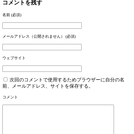
コメントを残す
名前
(必須)
メールアドレス（公開されません）
(必須)
ウェブサイト
次回のコメントで使用するためブラウザーに自分の名
前、メールアドレス、サイトを保存する。
コメント