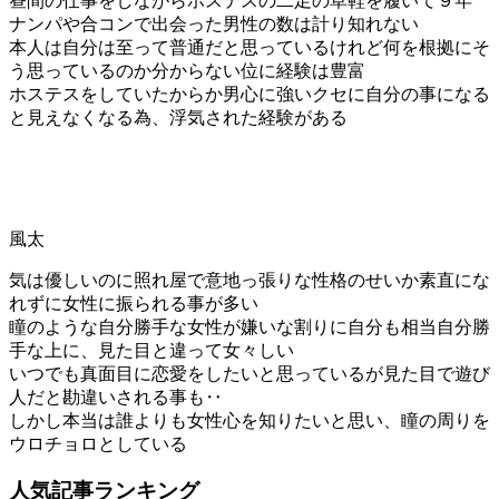
昼間の仕事をしながらホステスの二足の草鞋を履いて９年
ナンパや合コンで出会った男性の数は計り知れない
本人は自分は至って普通だと思っているけれど何を根拠にそ
う思っているのか分からない位に経験は豊富
ホステスをしていたからか男心に強いクセに自分の事になる
と見えなくなる為、浮気された経験がある
風太
気は優しいのに照れ屋で意地っ張りな性格のせいか素直にな
れずに女性に振られる事が多い
瞳のような自分勝手な女性が嫌いな割りに自分も相当自分勝
手な上に、見た目と違って女々しい
いつでも真面目に恋愛をしたいと思っているが見た目で遊び
人だと勘違いされる事も‥
しかし本当は誰よりも女性心を知りたいと思い、瞳の周りを
ウロチョロとしている
人気記事ランキング