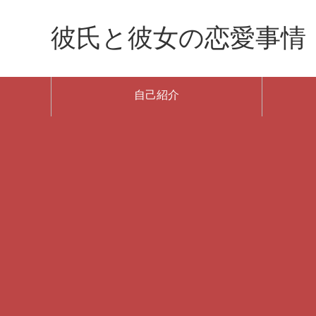
彼氏と彼女の恋愛事情
自己紹介