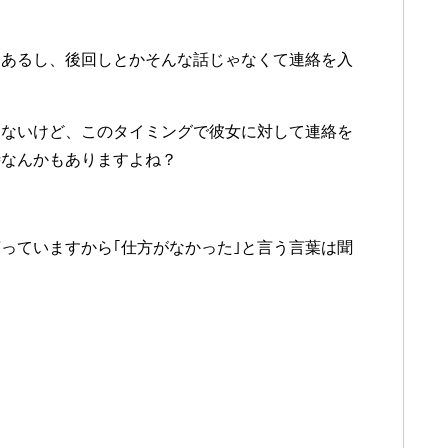
てあるし、後回しとかそんな話じゃなくて連絡を入
ゃないけど、このタイミングで彼女に対して連絡を
時なんかもありますよね？
っていますから｢仕方がなかった｣と言う言葉は聞