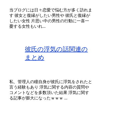
当ブログには日々恋愛で悩む方が多く訪れま
す 彼女と復縁がしたい男性や 彼氏と復縁が
したい女性 片思い中の男性の行動に一喜一
憂する女性もいれ...
彼氏の浮気の話関連の
まとめ
私、管理人の瞳自身が彼氏に浮気をされたと
言う経験もあり 浮気に関する内容の質問や
コメントなどを多数頂いた結果 浮気に関す
る記事が膨大になったｗｗｗ ...