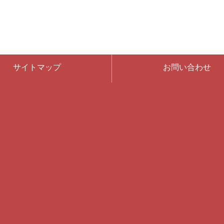
サイトマップ
お問い合わせ