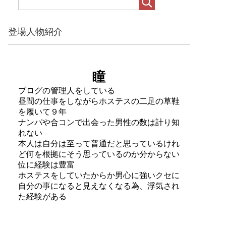
登場人物紹介
瞳
ブログの管理人をしている
昼間の仕事をしながらホステスの二足の草鞋
を履いて９年
ナンパや合コンで出会った男性の数は計り知
れない
本人は自分は至って普通だと思っているけれ
ど何を根拠にそう思っているのか分からない
位に経験は豊富
ホステスをしていたからか男心に強いクセに
自分の事になると見えなくなる為、浮気され
た経験がある