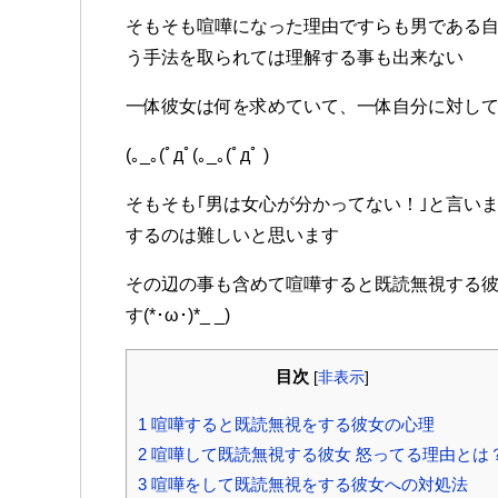
そもそも喧嘩になった理由ですらも男である
う手法を取られては理解する事も出来ない
一体彼女は何を求めていて、一体自分に対して
(｡_｡(ﾟдﾟ(｡_｡(ﾟдﾟ )
そもそも｢男は女心が分かってない！｣と言い
するのは難しいと思います
その辺の事も含めて喧嘩すると既読無視する
す(*･ω･)*_ _)
目次
[
非表示
]
1
喧嘩すると既読無視をする彼女の心理
2
喧嘩して既読無視する彼女 怒ってる理由とは
3
喧嘩をして既読無視をする彼女への対処法