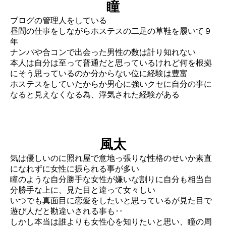
瞳
ブログの管理人をしている
昼間の仕事をしながらホステスの二足の草鞋を履いて９
年
ナンパや合コンで出会った男性の数は計り知れない
本人は自分は至って普通だと思っているけれど何を根拠
にそう思っているのか分からない位に経験は豊富
ホステスをしていたからか男心に強いクセに自分の事に
なると見えなくなる為、浮気された経験がある
風太
気は優しいのに照れ屋で意地っ張りな性格のせいか素直
になれずに女性に振られる事が多い
瞳のような自分勝手な女性が嫌いな割りに自分も相当自
分勝手な上に、見た目と違って女々しい
いつでも真面目に恋愛をしたいと思っているが見た目で
遊び人だと勘違いされる事も‥
しかし本当は誰よりも女性心を知りたいと思い、瞳の周