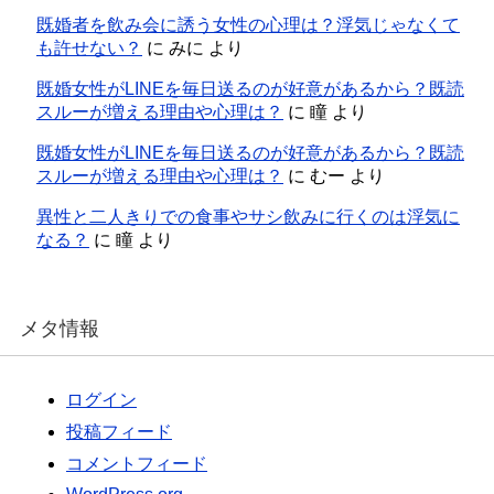
既婚者を飲み会に誘う女性の心理は？浮気じゃなくて
も許せない？
に
みに
より
既婚女性がLINEを毎日送るのが好意があるから？既読
スルーが増える理由や心理は？
に
瞳
より
既婚女性がLINEを毎日送るのが好意があるから？既読
スルーが増える理由や心理は？
に
むー
より
異性と二人きりでの食事やサシ飲みに行くのは浮気に
なる？
に
瞳
より
メタ情報
ログイン
投稿フィード
コメントフィード