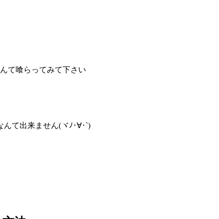
なんて喰らってみて下さい
出来ません(ヾﾉ･∀･`)