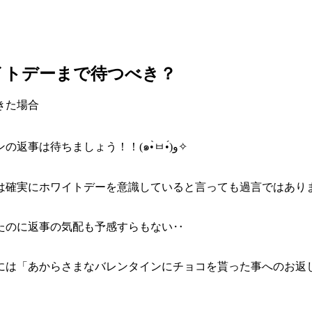
イトデーまで待つべき？
きた場合
相手の男性からホワイトデーの話題があったならバレンタインの返事は待ちましょう！！(๑•̀ㅂ•́)و✧
は確実にホワイトデーを意識していると言っても過言ではあり
たのに返事の気配も予感すらもない‥
には「あからさまなバレンタインにチョコを貰った事へのお返