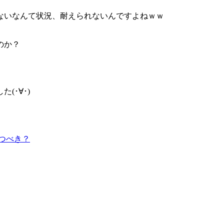
ないなんて状況、耐えられないんですよねｗｗ
のか？
(･∀･)
つべき？