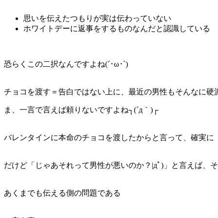
思いを伝えたつもりが実は伝わっていない
ホワイトデーに返事をするものなんだと認識している
恐らくこの二択なんですよね(´･ω･`)
チョコを渡す＝告白ではない上に、最近の男性もそんなに硬
ま、一言で言えば
頼りない
ですよね┐(´д｀)┌
バレンタインに本命のチョコを渡したからと言って、確実に
だけど「じゃあそれって男性が悪いのか？|дﾟ)」と言えば、
あくまでも伝える側の問題である