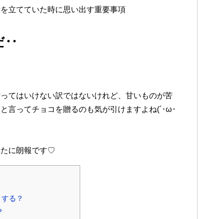
段を立てていた時に思い出す重要事項
だ‥
贈ってはいけない訳ではないけれど、甘いものが苦
言ってチョコを贈るのも気が引けますよね(´･ω･
なたに朗報です♡
うする？
？