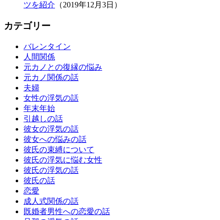
ツを紹介
（2019年12月3日）
カテゴリー
バレンタイン
人間関係
元カノとの復縁の悩み
元カノ関係の話
夫婦
女性の浮気の話
年末年始
引越しの話
彼女の浮気の話
彼女への悩みの話
彼氏の束縛について
彼氏の浮気に悩む女性
彼氏の浮気の話
彼氏の話
恋愛
成人式関係の話
既婚者男性への恋愛の話