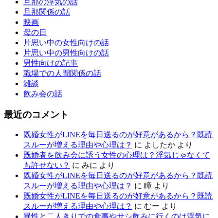
旦那の浮気の話
旦那関係の話
映画
母の日
片思い中の女性向けの話
片思い中の男性向けの話
男性向けの記事
職場での人間関係の話
雑談
飲み会の話
最近のコメント
既婚女性がLINEを毎日送るのが好意があるから？既読
スルーが増える理由や心理は？
に
よしたか
より
既婚者を飲み会に誘う女性の心理は？浮気じゃなくて
も許せない？
に
みに
より
既婚女性がLINEを毎日送るのが好意があるから？既読
スルーが増える理由や心理は？
に
瞳
より
既婚女性がLINEを毎日送るのが好意があるから？既読
スルーが増える理由や心理は？
に
むー
より
異性と二人きりでの食事やサシ飲みに行くのは浮気に