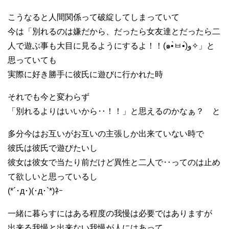
こうなると人間関係って破綻してしまっていて
今は「別れるのは嫌だから、だったら女友達とだったら二
人で遊ぶ事も大目に見るようにするよ！！(๑•̀ㅂ•́)و✧」と
思っていても
実際に好き勝手に彼氏に遊びに行かれた時
それでも今と変わらず
「別れるよりはいいから‥！！」と思えるのかなぁ？ と
多分今はお互いがお互いの主張しか出来ていない時で
彼氏は彼氏で遊びたいし
彼女は彼女で当たり前だけど異性と二人で‥ってのは止め
て欲しいと思っているし
(*´･д･)(･д･`*)ﾈｰ
一緒に暮らすにはある程度の我慢は必要ではありますが
出来る我慢と出来ない我慢が人にはあって