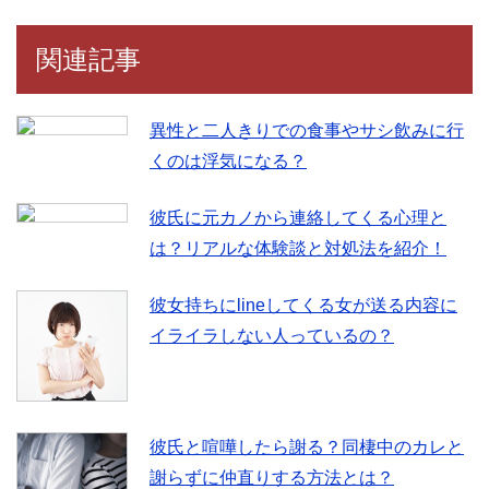
関連記事
異性と二人きりでの食事やサシ飲みに行
くのは浮気になる？
彼氏に元カノから連絡してくる心理と
は？リアルな体験談と対処法を紹介！
彼女持ちにlineしてくる女が送る内容に
イライラしない人っているの？
彼氏と喧嘩したら謝る？同棲中のカレと
謝らずに仲直りする方法とは？