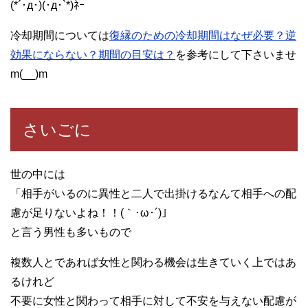
(*´･д･)(･д･`*)ﾈｰ
冷却期間については
復縁のための冷却期間はなぜ必要？逆
効果にならない？期間の目安は？
を参考にして下さいませ
m(__)m
さいごに
世の中には
「相手がいるのに異性と二人で出掛けるなんて相手への配
慮が足りないよね！！(｀･ω･´)」
と言う男性も多いもので
複数人とであれば女性と関わる機会は生きていく上ではあ
るけれど
不要に女性と関わって相手に対して不安を与えない配慮が