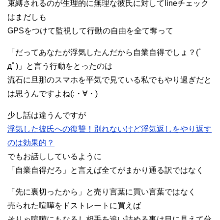
束縛されるのが生理的に無理な彼氏に対してlineチェック
はまだしも
GPSをつけて監視して行動の自由を全て奪って
「だってあなたが浮気したんだから自業自得でしょ？(ﾟ
дﾟ)」と言う行動をとったのは
流石に旦那のスマホを平気で見ている私でもやり過ぎだと
は思うんですよね(;・∀・)
少し話は違うんですが
浮気した彼氏への復讐！別れないけど浮気返しをやり返す
のは効果的？
でもお話ししているように
「自業自得だろ」と言えば全てがまかり通る訳ではなく
「先に裏切ったから」と売り言葉に買い言葉ではなく
売られた喧嘩をドストレートに買えば
そりゃ喧嘩にもなるし相手を追い詰める事は目に見えて分