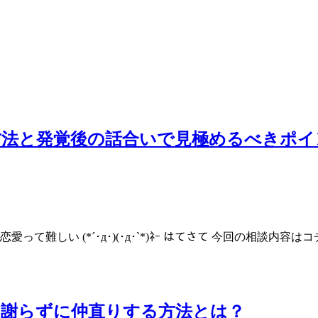
方法と発覚後の話合いで見極めるべきポイ
愛って難しい (*´･д･)(･д･`*)ﾈｰ はてさて 今回の相談
と謝らずに仲直りする方法とは？