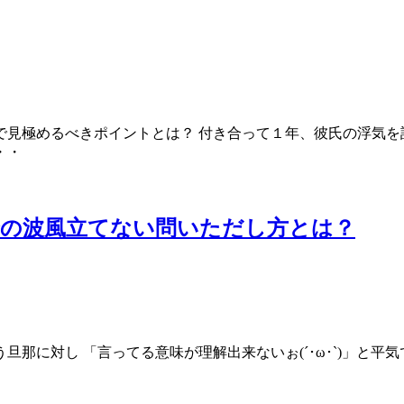
見極めるべきポイントとは？ 付き合って１年、彼氏の浮気を
・・
合の波風立てない問いただし方とは？
に対し 「言ってる意味が理解出来ないぉ(´･ω･`)」と平気で