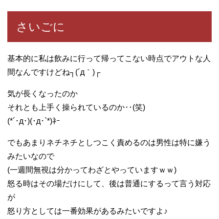
さいごに
基本的に私は飲みに行って帰ってこない時点でアウトな人
間なんですけどね┐(´д｀)┌
気が長くなったのか
それとも上手く操られているのか‥(笑)
(*´･д･)(･д･`*)ﾈｰ
でもあまりネチネチとしつこく責めるのは男性は特に嫌う
みたいなので
(一週間無視は分かってわざとやっていますｗｗ)
怒る時はその場だけにして、後は普通にするって言う対応
が
怒り方としては一番効果があるみたいですよ♪