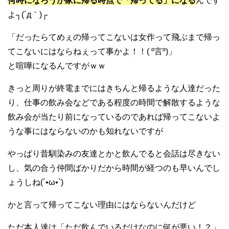
何時になろうが家に帰る時点で「帰ってる」になる
んです
よ┐(´д｀)┌
「だったらてめぇの帰ってこないは女作って飛ぶまで帰っ
てこないにはならねぇって事かよ！！( º言º)」
と喧嘩になるんですがｗｗ
きっと周りが終電までにはきちんと帰るような人達だった
り、仕事の飲み会などである程度の時間で解散するような
飲み会が当たり前になっているのであれば帰ってこないよ
うな事にはならないのかも知れないですが
やっぱり昔馴染みの友達とかと飲んでると会話は尽きない
し、気の合う仲間ばかりだから時間が経つのも早いんでし
ょうしね(´•ω•`)
かと言って帰ってこない理由にはならないんだけど
ただ本人達は「ただ飲んでいるだけなのに何が悪い！？」