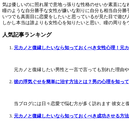
気は優しいのに照れ屋で意地っ張りな性格のせいか素直にな
瞳のような自分勝手な女性が嫌いな割りに自分も相当自分勝
いつでも真面目に恋愛をしたいと思っているが見た目で遊び
しかし本当は誰よりも女性心を知りたいと思い、瞳の周りを
人気記事ランキング
元カノと復縁したいなら知っておくべき女性心理！元カ
元カノと復縁したい男性と一言で言っても別れた理由や今
彼の浮気ぐせを簡単に治す方法とは？男の心理を知って
当ブログには日々恋愛で悩む方が多く訪れます 彼女と復
元カノと復縁したいなら知っておくべき成功させる方法