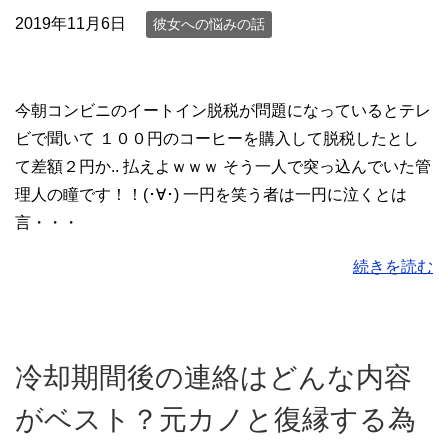
2019年11月6日
彼女への悩みの話
今朝コンビニのイートイン脱税が問題になっているとテレ
ビで聞いて １００円のコーヒーを購入して脱税したとし
て差額２円か.. 払えよｗｗｗ そう一人で突っ込んでいた管
理人の瞳です！！(･∀･) 一円を笑う者は一円に泣くとは
言・・・
続きを読む
冷却期間後の連絡はどんな内容
がベスト？元カノと復縁する為