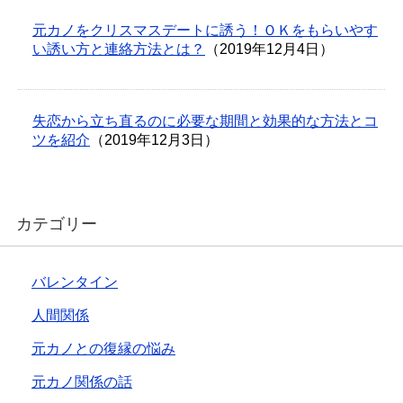
元カノをクリスマスデートに誘う！ＯＫをもらいやす
い誘い方と連絡方法とは？
（2019年12月4日）
失恋から立ち直るのに必要な期間と効果的な方法とコ
ツを紹介
（2019年12月3日）
カテゴリー
バレンタイン
人間関係
元カノとの復縁の悩み
元カノ関係の話