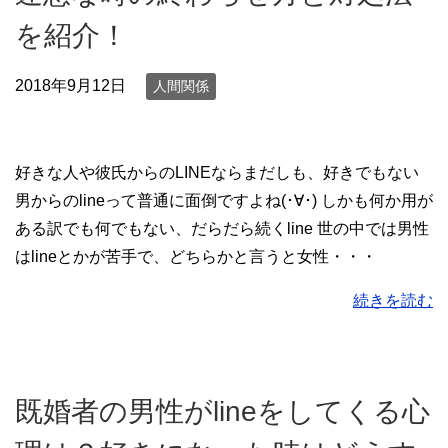
を紹介！
2018年9月12日
人間関係
好きな人や彼氏からのLINEならまだしも、好きでもない
男からのlineって普通に面倒ですよね(･∀･) しかも何か用が
ある訳でも何でもない、だらだら続くline 世の中では男性
はlineとかが苦手で、どちらかと言うと女性・・・
続きを読む
既婚者の男性がlineをしてくる心