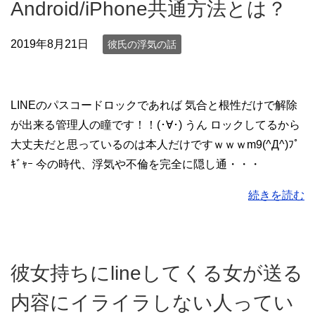
Android/iPhone共通方法とは？
2019年8月21日
彼氏の浮気の話
LINEのパスコードロックであれば 気合と根性だけで解除
が出来る管理人の瞳です！！(･∀･) うん ロックしてるから
大丈夫だと思っているのは本人だけですｗｗｗm9(^Д^)ﾌﾟ
ｷﾞｬｰ 今の時代、浮気や不倫を完全に隠し通・・・
続きを読む
彼女持ちにlineしてくる女が送る
内容にイライラしない人ってい