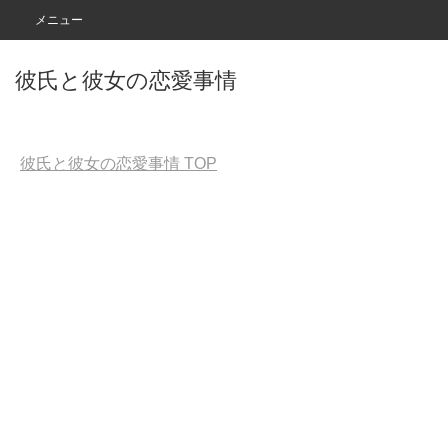
メニュー
彼氏と彼女の恋愛事情
彼氏と彼女の恋愛事情
TOP