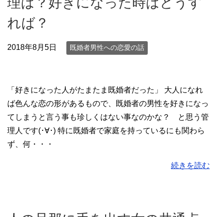
理は？好きになった時はどうす
れば？
2018年8月5日
既婚者男性への恋愛の話
「好きになった人がたまたま既婚者だった」 大人になれ
ば色んな恋の形があるもので、既婚者の男性を好きになっ
てしまうと言う事も珍しくはない事なのかな？ と思う管
理人です(･∀･) 特に既婚者で家庭を持っているにも関わら
ず、何・・・
続きを読む