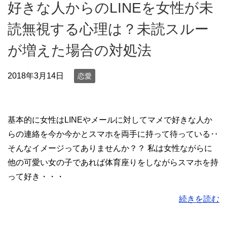
好きな人からのLINEを女性が未
読無視する心理は？未読スルー
が増えた場合の対処法
2018年3月14日
恋愛
基本的に女性はLINEやメールに対してマメで好きな人か
らの連絡を今か今かとスマホを両手に持って待っている‥
そんなイメージってありませんか？？ 私は女性ながらに
他の可愛い女の子であれば体育座りをしながらスマホを持
って好き・・・
続きを読む