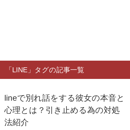
「LINE」タグの記事一覧
lineで別れ話をする彼女の本音と
心理とは？引き止める為の対処
法紹介