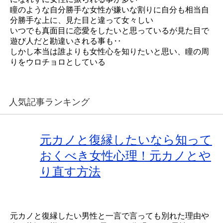
瞳のような自分勝手な女性が嫌いな割りに自分も相当自
分勝手な上に、見た目と違って女々しい
いつでも真面目に恋愛をしたいと思っているが見た目で
遊び人だと勘違いされる事も‥
しかし本当は誰よりも女性心を知りたいと思い、瞳の周
りをウロチョロとしている
人気記事ランキング
元カノと復縁したいなら知って
おくべき女性心理！元カノとや
り直す方法
元カノと復縁したい男性と一言で言っても別れた理由や