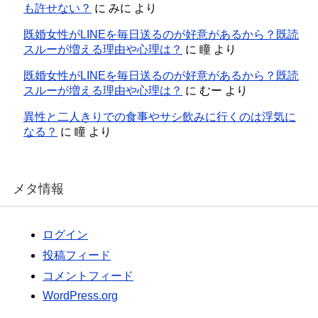
も許せない？
に
みに
より
既婚女性がLINEを毎日送るのが好意があるから？既読
スルーが増える理由や心理は？
に
瞳
より
既婚女性がLINEを毎日送るのが好意があるから？既読
スルーが増える理由や心理は？
に
むー
より
異性と二人きりでの食事やサシ飲みに行くのは浮気に
なる？
に
瞳
より
メタ情報
ログイン
投稿フィード
コメントフィード
WordPress.org