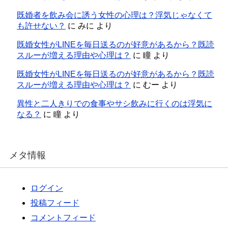
既婚者を飲み会に誘う女性の心理は？浮気じゃなくて
も許せない？
に
みに
より
既婚女性がLINEを毎日送るのが好意があるから？既読
スルーが増える理由や心理は？
に
瞳
より
既婚女性がLINEを毎日送るのが好意があるから？既読
スルーが増える理由や心理は？
に
むー
より
異性と二人きりでの食事やサシ飲みに行くのは浮気に
なる？
に
瞳
より
メタ情報
ログイン
投稿フィード
コメントフィード