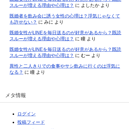
スルーが増える理由や心理は？
に
よしたか
より
既婚者を飲み会に誘う女性の心理は？浮気じゃなくて
も許せない？
に
みに
より
既婚女性がLINEを毎日送るのが好意があるから？既読
スルーが増える理由や心理は？
に
瞳
より
既婚女性がLINEを毎日送るのが好意があるから？既読
スルーが増える理由や心理は？
に
むー
より
異性と二人きりでの食事やサシ飲みに行くのは浮気に
なる？
に
瞳
より
メタ情報
ログイン
投稿フィード