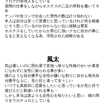
ブログの管理人をしている
昼間の仕事をしながらホステスの二足の草鞋を履いて９
年
ナンパや合コンで出会った男性の数は計り知れない
本人は自分は至って普通だと思っているけれど何を根拠
にそう思っているのか分からない位に経験は豊富
ホステスをしていたからか男心に強いクセに自分の事に
なると見えなくなる為、浮気された経験がある
風太
気は優しいのに照れ屋で意地っ張りな性格のせいか素直
になれずに女性に振られる事が多い
瞳のような自分勝手な女性が嫌いな割りに自分も相当自
分勝手な上に、見た目と違って女々しい
いつでも真面目に恋愛をしたいと思っているが見た目で
遊び人だと勘違いされる事も‥
しかし本当は誰よりも女性心を知りたいと思い、瞳の周
りをウロチョロとしている