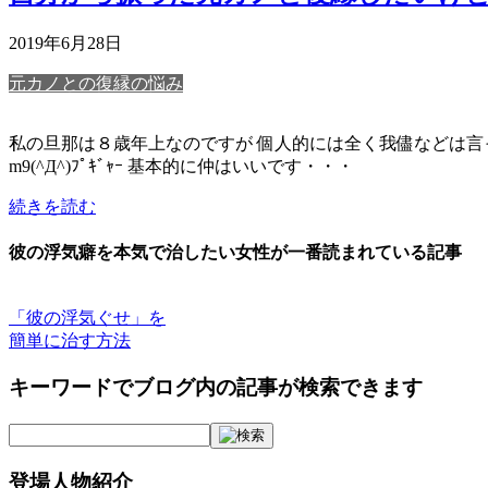
2019年6月28日
元カノとの復縁の悩み
私の旦那は８歳年上なのですが 個人的には全く我儘などは言っ
m9(^Д^)ﾌﾟｷﾞｬｰ 基本的に仲はいいです・・・
続きを読む
彼の浮気癖を本気で治したい女性が一番読まれている記事
「彼の浮気ぐせ」を
簡単に治す方法
キーワードでブログ内の記事が検索できます
登場人物紹介