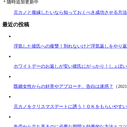
＊随時追加更新中
元カノと復縁したいなら知っておくべき成功させる方法
最近の投稿
浮気した彼氏への復讐！別れないけど浮気返しをやり返
ホワイトデーのお返しが安い彼氏にがっかり！しょぼい
既婚女性からの好意やアプローチ、告白は迷惑？
（202
元カノをクリスマスデートに誘う！ＯＫをもらいやすい
失恋から立ち直るのに必要な期間と効果的な方法とコツ