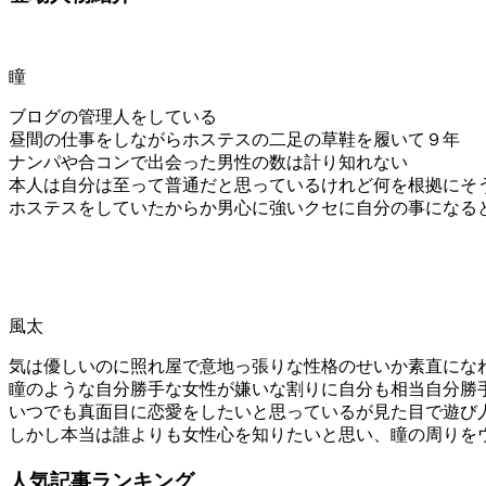
瞳
ブログの管理人をしている
昼間の仕事をしながらホステスの二足の草鞋を履いて９年
ナンパや合コンで出会った男性の数は計り知れない
本人は自分は至って普通だと思っているけれど何を根拠にそ
ホステスをしていたからか男心に強いクセに自分の事になる
風太
気は優しいのに照れ屋で意地っ張りな性格のせいか素直にな
瞳のような自分勝手な女性が嫌いな割りに自分も相当自分勝
いつでも真面目に恋愛をしたいと思っているが見た目で遊び
しかし本当は誰よりも女性心を知りたいと思い、瞳の周りを
人気記事ランキング