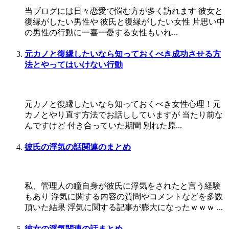
当ブログには日々恋愛で悩む方が多く訪れます 彼女と
復縁がしたい男性や 彼氏と復縁がしたい女性 片思い中
の男性の行動に一喜一憂する女性もいれ...
元カノと復縁したいなら知っておくべき成功させる方
法とやってはいけない行動
元カノと復縁したいなら知っておくべき女性心理！元
カノとやり直す方法でお話ししていますが 当たり前な
んですけど 付き合っていた期間 別れた原...
彼氏の浮気の話関連のまとめ
私、管理人の瞳自身が彼氏に浮気をされたと言う経験
もあり 浮気に関する内容の質問やコメントなどを多数
頂いた結果 浮気に関する記事が膨大になったｗｗｗ ...
彼女の浮気関連の話まとめ