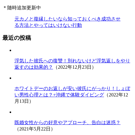
＊随時追加更新中
元カノと復縁したいなら知っておくべき成功させ
る方法とやってはいけない行動
最近の投稿
浮気した彼氏への復讐！別れないけど浮気返しをやり
返すのは効果的？
（2022年12月23日）
ホワイトデーのお返しが安い彼氏にがっかり！しょぼ
い男性心理とは？+沖縄で体験ダイビング
（2022年12
月13日）
既婚女性からの好意やアプローチ、告白は迷惑？
（2021年5月22日）