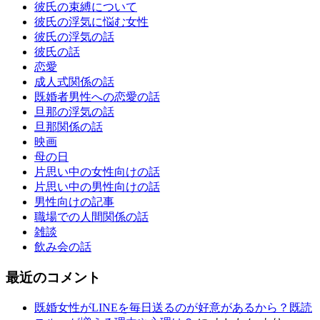
彼氏の束縛について
彼氏の浮気に悩む女性
彼氏の浮気の話
彼氏の話
恋愛
成人式関係の話
既婚者男性への恋愛の話
旦那の浮気の話
旦那関係の話
映画
母の日
片思い中の女性向けの話
片思い中の男性向けの話
男性向けの記事
職場での人間関係の話
雑談
飲み会の話
最近のコメント
既婚女性がLINEを毎日送るのが好意があるから？既読