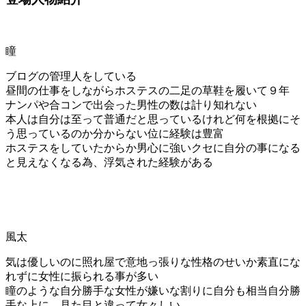
瞳
ブログの管理人をしている
昼間の仕事をしながらホステスの二足の草鞋を履いて９年
ナンパや合コンで出会った男性の数は計り知れない
本人は自分は至って普通だと思っているけれど何を根拠にそ
う思っているのか分からない位に経験は豊富
ホステスをしていたからか男心に強いクセに自分の事になる
と見えなくなる為、浮気された経験がある
風太
気は優しいのに照れ屋で意地っ張りな性格のせいか素直にな
れずに女性に振られる事が多い
瞳のような自分勝手な女性が嫌いな割りに自分も相当自分勝
手な上に、見た目と違って女々しい