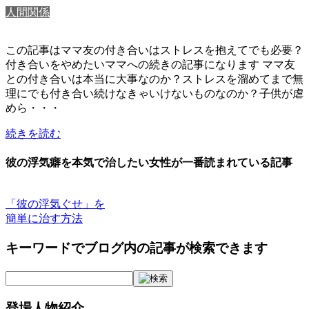
人間関係
この記事はママ友の付き合いはストレスを抱えてでも必要？
付き合いをやめたいママへの続きの記事になります ママ友
との付き合いは本当に大事なのか？ストレスを溜めてまで無
理にでも付き合い続けなきゃいけないものなのか？子供が虐
めら・・・
続きを読む
彼の浮気癖を本気で治したい女性が一番読まれている記事
「彼の浮気ぐせ」を
簡単に治す方法
キーワードでブログ内の記事が検索できます
登場人物紹介