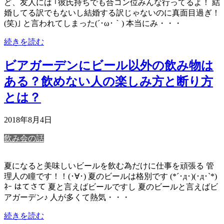
ど、友人には ｢彼氏持ちでも合コン位みんな行ってるよ！ 結
婚してる訳でもないし結婚する訳じゃないのに真面目過ぎ！
(笑)｣ と言われてしまった(´･ω･｀) 本当にみ・・・
続きを読む
ビアガーデンにビール以外の飲み物は
ある？飲めない人の楽しみ方と断り方
とは？
2018年8月4日
飲み会の話
夏になると美味しいビールを飲む為だけに仕事を頑張る 管
理人の瞳です！！(･∀･) 夏のビールは格別です (*´･д･)(･д･`*)
ﾈｰ はてさて 夏と言えばビールですし 夏のビールと言えばビ
アガーデン♪ 人が多くて熱気・・・
続きを読む