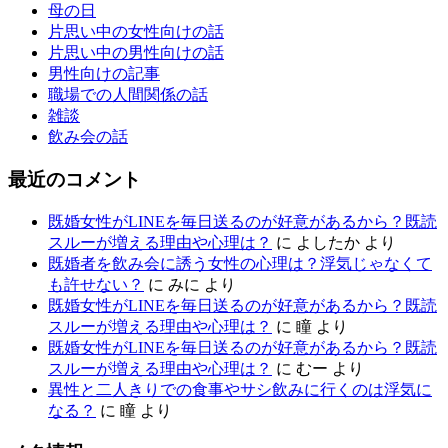
母の日
片思い中の女性向けの話
片思い中の男性向けの話
男性向けの記事
職場での人間関係の話
雑談
飲み会の話
最近のコメント
既婚女性がLINEを毎日送るのが好意があるから？既読
スルーが増える理由や心理は？
に
よしたか
より
既婚者を飲み会に誘う女性の心理は？浮気じゃなくて
も許せない？
に
みに
より
既婚女性がLINEを毎日送るのが好意があるから？既読
スルーが増える理由や心理は？
に
瞳
より
既婚女性がLINEを毎日送るのが好意があるから？既読
スルーが増える理由や心理は？
に
むー
より
異性と二人きりでの食事やサシ飲みに行くのは浮気に
なる？
に
瞳
より