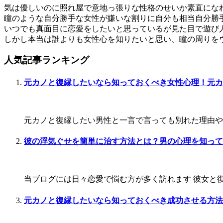
気は優しいのに照れ屋で意地っ張りな性格のせいか素直にな
瞳のような自分勝手な女性が嫌いな割りに自分も相当自分勝
いつでも真面目に恋愛をしたいと思っているが見た目で遊び
しかし本当は誰よりも女性心を知りたいと思い、瞳の周りを
人気記事ランキング
元カノと復縁したいなら知っておくべき女性心理！元カ
元カノと復縁したい男性と一言で言っても別れた理由や今
彼の浮気ぐせを簡単に治す方法とは？男の心理を知って
当ブログには日々恋愛で悩む方が多く訪れます 彼女と復
元カノと復縁したいなら知っておくべき成功させる方法