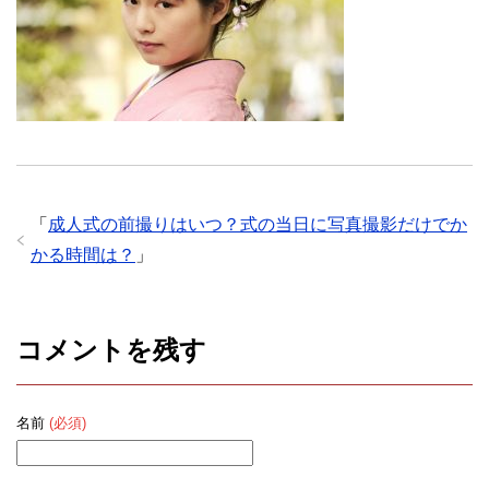
「
成人式の前撮りはいつ？式の当日に写真撮影だけでか
かる時間は？
」
コメントを残す
名前
(必須)