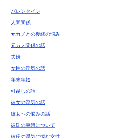
バレンタイン
人間関係
元カノとの復縁の悩み
元カノ関係の話
夫婦
女性の浮気の話
年末年始
引越しの話
彼女の浮気の話
彼女への悩みの話
彼氏の束縛について
彼氏の浮気に悩む女性