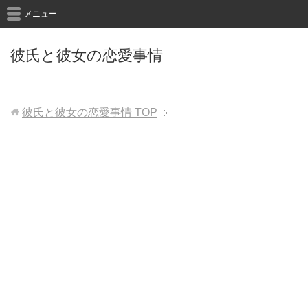
メニュー
彼氏と彼女の恋愛事情
彼氏と彼女の恋愛事情
TOP