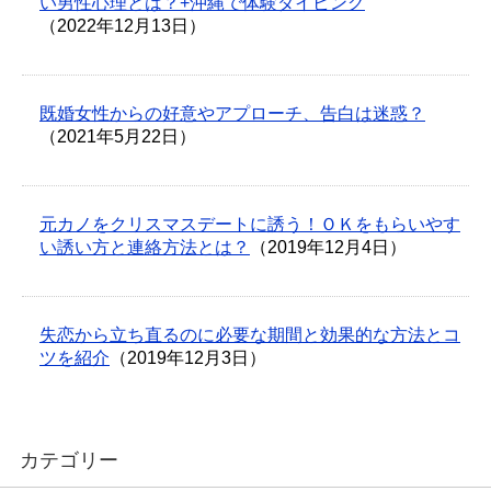
い男性心理とは？+沖縄で体験ダイビング
（2022年12月13日）
既婚女性からの好意やアプローチ、告白は迷惑？
（2021年5月22日）
元カノをクリスマスデートに誘う！ＯＫをもらいやす
い誘い方と連絡方法とは？
（2019年12月4日）
失恋から立ち直るのに必要な期間と効果的な方法とコ
ツを紹介
（2019年12月3日）
カテゴリー