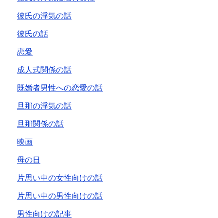
彼氏の浮気の話
彼氏の話
恋愛
成人式関係の話
既婚者男性への恋愛の話
旦那の浮気の話
旦那関係の話
映画
母の日
片思い中の女性向けの話
片思い中の男性向けの話
男性向けの記事