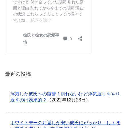
最近の投稿
浮気した彼氏への復讐！別れないけど浮気返しをやり
返すのは効果的？
（2022年12月23日）
ホワイトデーのお返しが安い彼氏にがっかり！しょぼ