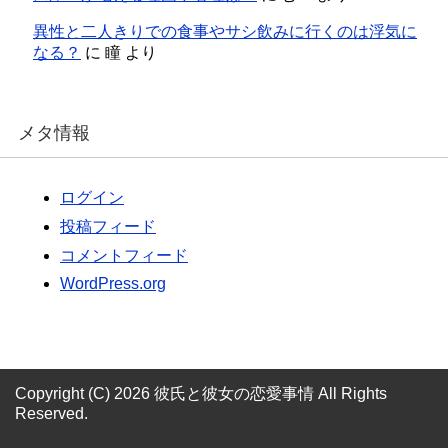
異性と二人きりでの食事やサシ飲みに行くのは浮気に
なる？
に
瞳
より
メタ情報
ログイン
投稿フィード
コメントフィード
WordPress.org
Copyright (C) 2026 彼氏と彼女の恋愛事情
All Rights
Reserved.