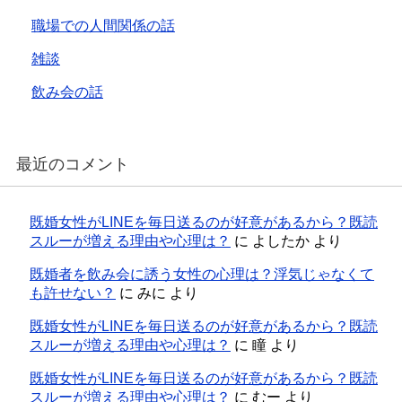
職場での人間関係の話
雑談
飲み会の話
最近のコメント
既婚女性がLINEを毎日送るのが好意があるから？既読
スルーが増える理由や心理は？
に
よしたか
より
既婚者を飲み会に誘う女性の心理は？浮気じゃなくて
も許せない？
に
みに
より
既婚女性がLINEを毎日送るのが好意があるから？既読
スルーが増える理由や心理は？
に
瞳
より
既婚女性がLINEを毎日送るのが好意があるから？既読
スルーが増える理由や心理は？
に
むー
より