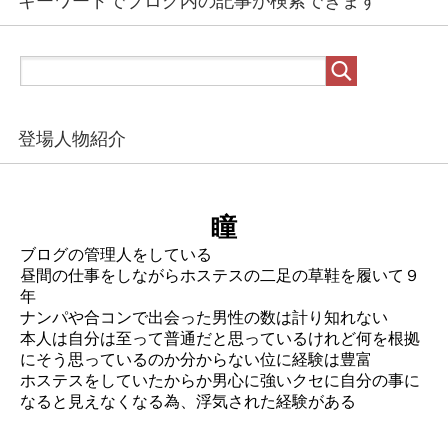
キーワードでブログ内の記事が検索できます
登場人物紹介
瞳
ブログの管理人をしている
昼間の仕事をしながらホステスの二足の草鞋を履いて９
年
ナンパや合コンで出会った男性の数は計り知れない
本人は自分は至って普通だと思っているけれど何を根拠
にそう思っているのか分からない位に経験は豊富
ホステスをしていたからか男心に強いクセに自分の事に
なると見えなくなる為、浮気された経験がある