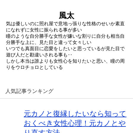
風太
気は優しいのに照れ屋で意地っ張りな性格のせいか素直
になれずに女性に振られる事が多い
瞳のような自分勝手な女性が嫌いな割りに自分も相当自
分勝手な上に、見た目と違って女々しい
いつでも真面目に恋愛をしたいと思っているが見た目で
遊び人だと勘違いされる事も‥
しかし本当は誰よりも女性心を知りたいと思い、瞳の周
りをウロチョロとしている
人気記事ランキング
元カノと復縁したいなら知って
おくべき女性心理！元カノとや
り直す方法