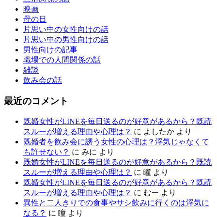
映画
母の日
片思い中の女性向けの話
片思い中の男性向けの話
男性向けの記事
職場での人間関係の話
雑談
飲み会の話
最近のコメント
既婚女性がLINEを毎日送るのが好意があるから？既読
スルーが増える理由や心理は？
に
よしたか
より
既婚者を飲み会に誘う女性の心理は？浮気じゃなくて
も許せない？
に
みに
より
既婚女性がLINEを毎日送るのが好意があるから？既読
スルーが増える理由や心理は？
に
瞳
より
既婚女性がLINEを毎日送るのが好意があるから？既読
スルーが増える理由や心理は？
に
むー
より
異性と二人きりでの食事やサシ飲みに行くのは浮気に
なる？
に
瞳
より