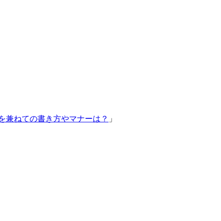
告を兼ねての書き方やマナーは？
」