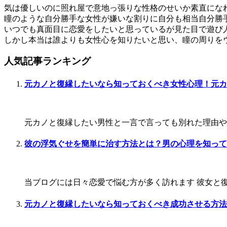
気は優しいのに照れ屋で意地っ張りな性格のせいか素直にな
瞳のような自分勝手な女性が嫌いな割りに自分も相当自分勝
いつでも真面目に恋愛をしたいと思っているが見た目で遊び
しかし本当は誰よりも女性心を知りたいと思い、瞳の周りを
人気記事ランキング
元カノと復縁したいなら知っておくべき女性心理！元カ
元カノと復縁したい男性と一言で言っても別れた理由や今
彼の浮気ぐせを簡単に治す方法とは？男の心理を知って
当ブログには日々恋愛で悩む方が多く訪れます 彼女と復
元カノと復縁したいなら知っておくべき成功させる方法