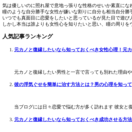
気は優しいのに照れ屋で意地っ張りな性格のせいか素直にな
瞳のような自分勝手な女性が嫌いな割りに自分も相当自分勝
いつでも真面目に恋愛をしたいと思っているが見た目で遊び
しかし本当は誰よりも女性心を知りたいと思い、瞳の周りを
人気記事ランキング
元カノと復縁したいなら知っておくべき女性心理！元カ
元カノと復縁したい男性と一言で言っても別れた理由や今
彼の浮気ぐせを簡単に治す方法とは？男の心理を知って
当ブログには日々恋愛で悩む方が多く訪れます 彼女と復
元カノと復縁したいなら知っておくべき成功させる方法