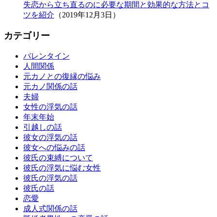
失恋から立ち直るのに必要な期間と効果的な方法とコ
ツを紹介
（2019年12月3日）
カテゴリー
バレンタイン
人間関係
元カノとの復縁の悩み
元カノ関係の話
夫婦
女性の浮気の話
年末年始
引越しの話
彼女の浮気の話
彼女への悩みの話
彼氏の束縛について
彼氏の浮気に悩む女性
彼氏の浮気の話
彼氏の話
恋愛
成人式関係の話