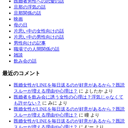
既婚者男性への恋愛の話
旦那の浮気の話
旦那関係の話
映画
母の日
片思い中の女性向けの話
片思い中の男性向けの話
男性向けの記事
職場での人間関係の話
雑談
飲み会の話
最近のコメント
既婚女性がLINEを毎日送るのが好意があるから？既読
スルーが増える理由や心理は？
に
よしたか
より
既婚者を飲み会に誘う女性の心理は？浮気じゃなくて
も許せない？
に
みに
より
既婚女性がLINEを毎日送るのが好意があるから？既読
スルーが増える理由や心理は？
に
瞳
より
既婚女性がLINEを毎日送るのが好意があるから？既読
スルーが増える理由や心理は？
に
むー
より