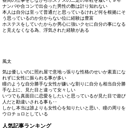
昼間の仕事をしながらホステスの二足の草鞋を履いて９年
ナンパや合コンで出会った男性の数は計り知れない
本人は自分は至って普通だと思っているけれど何を根拠にそ
う思っているのか分からない位に経験は豊富
ホステスをしていたからか男心に強いクセに自分の事になる
と見えなくなる為、浮気された経験がある
風太
気は優しいのに照れ屋で意地っ張りな性格のせいか素直にな
れずに女性に振られる事が多い
瞳のような自分勝手な女性が嫌いな割りに自分も相当自分勝
手な上に、見た目と違って女々しい
いつでも真面目に恋愛をしたいと思っているが見た目で遊び
人だと勘違いされる事も‥
しかし本当は誰よりも女性心を知りたいと思い、瞳の周りを
ウロチョロとしている
人気記事ランキング