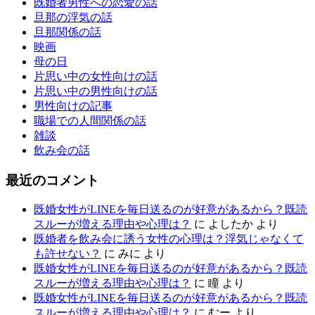
既婚者男性への恋愛の話
旦那の浮気の話
旦那関係の話
映画
母の日
片思い中の女性向けの話
片思い中の男性向けの話
男性向けの記事
職場での人間関係の話
雑談
飲み会の話
最近のコメント
既婚女性がLINEを毎日送るのが好意があるから？既読
スルーが増える理由や心理は？
に
よしたか
より
既婚者を飲み会に誘う女性の心理は？浮気じゃなくて
も許せない？
に
みに
より
既婚女性がLINEを毎日送るのが好意があるから？既読
スルーが増える理由や心理は？
に
瞳
より
既婚女性がLINEを毎日送るのが好意があるから？既読
スルーが増える理由や心理は？
に
むー
より