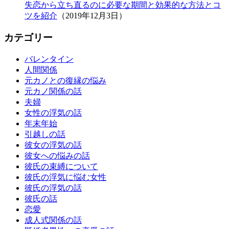
失恋から立ち直るのに必要な期間と効果的な方法とコ
ツを紹介
（2019年12月3日）
カテゴリー
バレンタイン
人間関係
元カノとの復縁の悩み
元カノ関係の話
夫婦
女性の浮気の話
年末年始
引越しの話
彼女の浮気の話
彼女への悩みの話
彼氏の束縛について
彼氏の浮気に悩む女性
彼氏の浮気の話
彼氏の話
恋愛
成人式関係の話