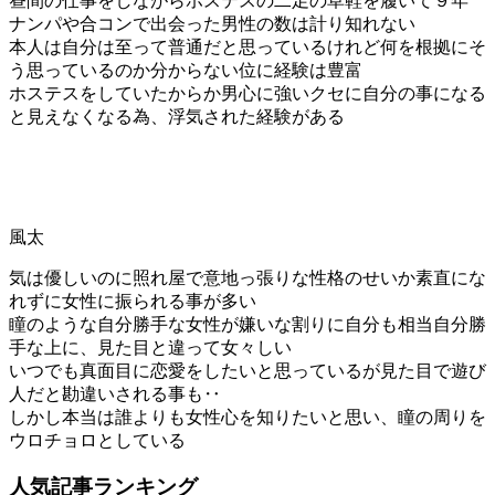
昼間の仕事をしながらホステスの二足の草鞋を履いて９年
ナンパや合コンで出会った男性の数は計り知れない
本人は自分は至って普通だと思っているけれど何を根拠にそ
う思っているのか分からない位に経験は豊富
ホステスをしていたからか男心に強いクセに自分の事になる
と見えなくなる為、浮気された経験がある
風太
気は優しいのに照れ屋で意地っ張りな性格のせいか素直にな
れずに女性に振られる事が多い
瞳のような自分勝手な女性が嫌いな割りに自分も相当自分勝
手な上に、見た目と違って女々しい
いつでも真面目に恋愛をしたいと思っているが見た目で遊び
人だと勘違いされる事も‥
しかし本当は誰よりも女性心を知りたいと思い、瞳の周りを
ウロチョロとしている
人気記事ランキング