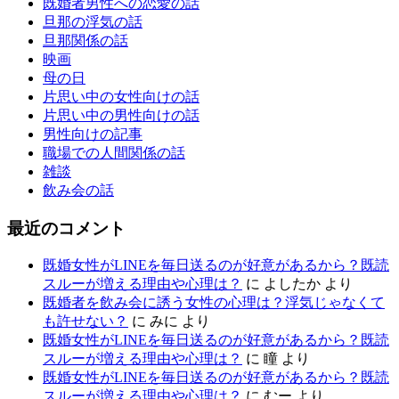
既婚者男性への恋愛の話
旦那の浮気の話
旦那関係の話
映画
母の日
片思い中の女性向けの話
片思い中の男性向けの話
男性向けの記事
職場での人間関係の話
雑談
飲み会の話
最近のコメント
既婚女性がLINEを毎日送るのが好意があるから？既読
スルーが増える理由や心理は？
に
よしたか
より
既婚者を飲み会に誘う女性の心理は？浮気じゃなくて
も許せない？
に
みに
より
既婚女性がLINEを毎日送るのが好意があるから？既読
スルーが増える理由や心理は？
に
瞳
より
既婚女性がLINEを毎日送るのが好意があるから？既読
スルーが増える理由や心理は？
に
むー
より