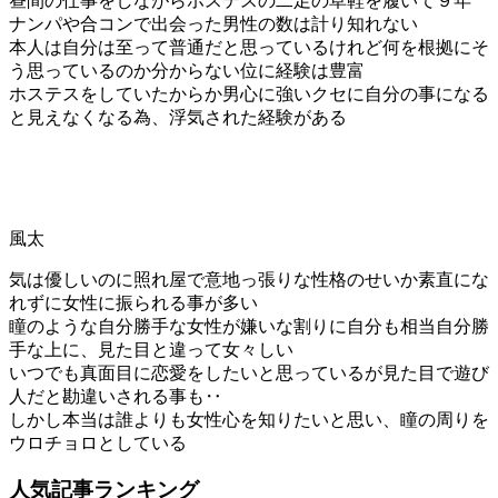
昼間の仕事をしながらホステスの二足の草鞋を履いて９年
ナンパや合コンで出会った男性の数は計り知れない
本人は自分は至って普通だと思っているけれど何を根拠にそ
う思っているのか分からない位に経験は豊富
ホステスをしていたからか男心に強いクセに自分の事になる
と見えなくなる為、浮気された経験がある
風太
気は優しいのに照れ屋で意地っ張りな性格のせいか素直にな
れずに女性に振られる事が多い
瞳のような自分勝手な女性が嫌いな割りに自分も相当自分勝
手な上に、見た目と違って女々しい
いつでも真面目に恋愛をしたいと思っているが見た目で遊び
人だと勘違いされる事も‥
しかし本当は誰よりも女性心を知りたいと思い、瞳の周りを
ウロチョロとしている
人気記事ランキング