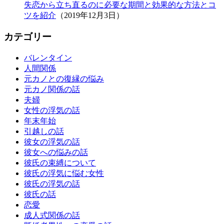
失恋から立ち直るのに必要な期間と効果的な方法とコ
ツを紹介
（2019年12月3日）
カテゴリー
バレンタイン
人間関係
元カノとの復縁の悩み
元カノ関係の話
夫婦
女性の浮気の話
年末年始
引越しの話
彼女の浮気の話
彼女への悩みの話
彼氏の束縛について
彼氏の浮気に悩む女性
彼氏の浮気の話
彼氏の話
恋愛
成人式関係の話