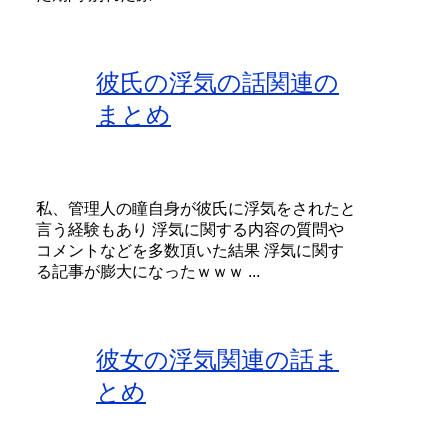
彼氏の浮気の話関連の
まとめ
私、管理人の瞳自身が彼氏に浮気をされたと
言う経験もあり 浮気に関する内容の質問や
コメントなどを多数頂いた結果 浮気に関す
る記事が膨大になったｗｗｗ ...
彼女の浮気関連の話ま
とめ