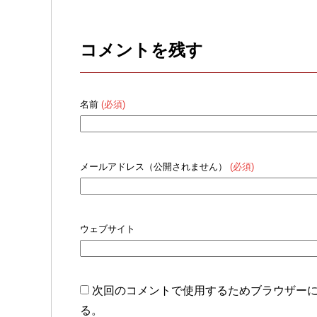
コメントを残す
名前
(必須)
メールアドレス（公開されません）
(必須)
ウェブサイト
次回のコメントで使用するためブラウザー
る。