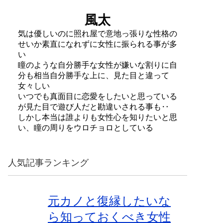
風太
気は優しいのに照れ屋で意地っ張りな性格の
せいか素直になれずに女性に振られる事が多
い
瞳のような自分勝手な女性が嫌いな割りに自
分も相当自分勝手な上に、見た目と違って
女々しい
いつでも真面目に恋愛をしたいと思っている
が見た目で遊び人だと勘違いされる事も‥
しかし本当は誰よりも女性心を知りたいと思
い、瞳の周りをウロチョロとしている
人気記事ランキング
元カノと復縁したいな
ら知っておくべき女性