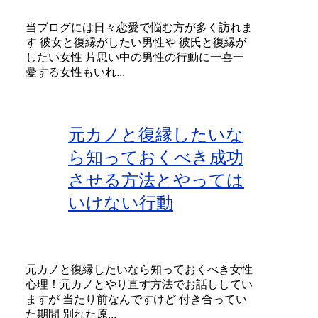
当ブログには日々恋愛で悩む方が多く訪れま
す 彼女と復縁がしたい男性や 彼氏と復縁が
したい女性 片思い中の男性の行動に一喜一
憂する女性もいれ...
元カノと復縁したいな
ら知っておくべき成功
させる方法とやっては
いけない行動
元カノと復縁したいなら知っておくべき女性
心理！元カノとやり直す方法でお話ししてい
ますが 当たり前なんですけど 付き合ってい
た期間 別れた原...