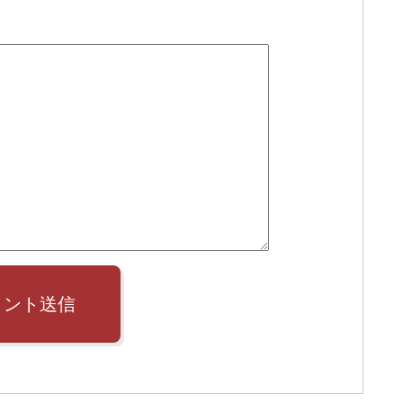
メント送信