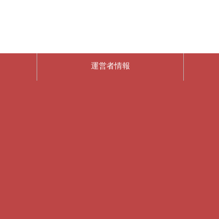
運営者情報