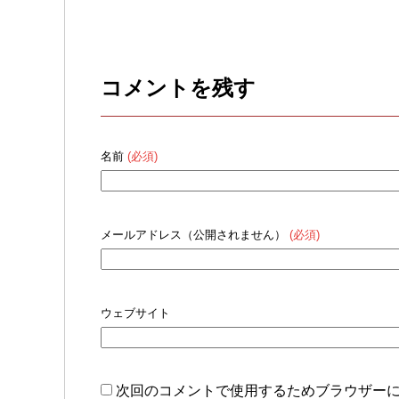
コメントを残す
名前
(必須)
メールアドレス（公開されません）
(必須)
ウェブサイト
次回のコメントで使用するためブラウザー