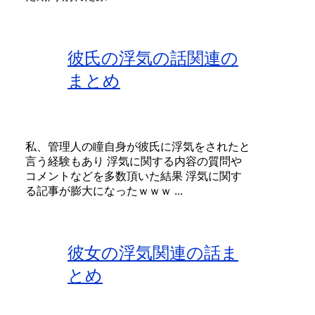
彼氏の浮気の話関連の
まとめ
私、管理人の瞳自身が彼氏に浮気をされたと
言う経験もあり 浮気に関する内容の質問や
コメントなどを多数頂いた結果 浮気に関す
る記事が膨大になったｗｗｗ ...
彼女の浮気関連の話ま
とめ