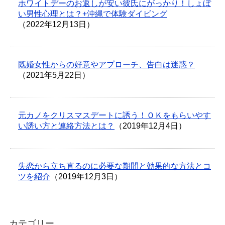
ホワイトデーのお返しが安い彼氏にがっかり！しょぼ
い男性心理とは？+沖縄で体験ダイビング
（2022年12月13日）
既婚女性からの好意やアプローチ、告白は迷惑？
（2021年5月22日）
元カノをクリスマスデートに誘う！ＯＫをもらいやす
い誘い方と連絡方法とは？
（2019年12月4日）
失恋から立ち直るのに必要な期間と効果的な方法とコ
ツを紹介
（2019年12月3日）
カテゴリー