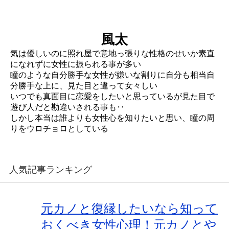
風太
気は優しいのに照れ屋で意地っ張りな性格のせいか素直
になれずに女性に振られる事が多い
瞳のような自分勝手な女性が嫌いな割りに自分も相当自
分勝手な上に、見た目と違って女々しい
いつでも真面目に恋愛をしたいと思っているが見た目で
遊び人だと勘違いされる事も‥
しかし本当は誰よりも女性心を知りたいと思い、瞳の周
りをウロチョロとしている
人気記事ランキング
元カノと復縁したいなら知って
おくべき女性心理！元カノとや