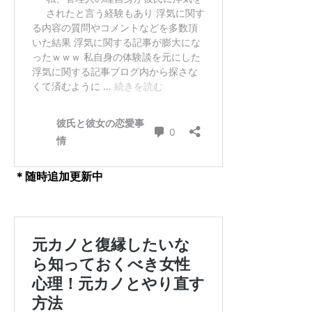
＊随時追加更新中