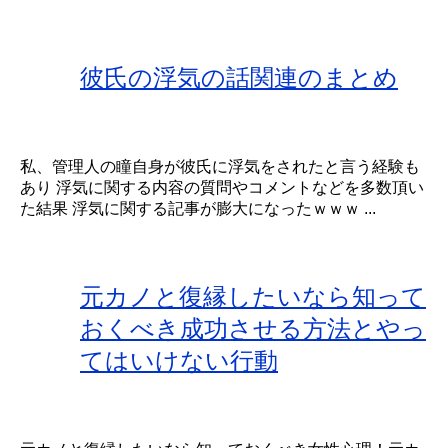
彼氏の浮気の話関連のまとめ
私、管理人の瞳自身が彼氏に浮気をされたと言う経験も
あり 浮気に関する内容の質問やコメントなどを多数頂い
た結果 浮気に関する記事が膨大になったｗｗｗ ...
元カノと復縁したいなら知って
おくべき成功させる方法とやっ
てはいけない行動