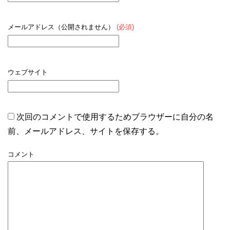
メールアドレス（公開されません）
(必須)
ウェブサイト
次回のコメントで使用するためブラウザーに自分の名
前、メールアドレス、サイトを保存する。
コメント