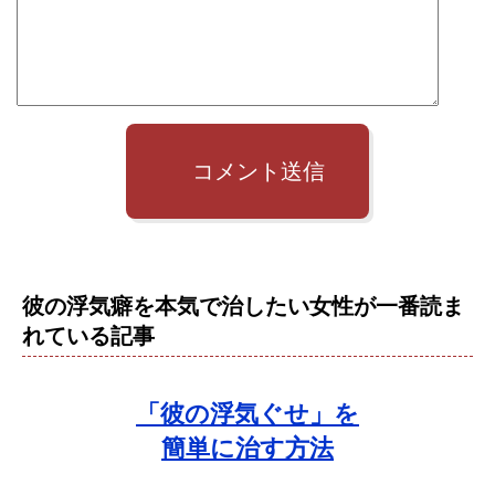
コメント送信
彼の浮気癖を本気で治したい女性が一番読ま
れている記事
「彼の浮気ぐせ」を
簡単に治す方法