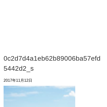
0c2d7d4a1eb62b89006ba57efd
5442d2_s
2017年11月12日