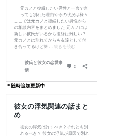
＊随時追加更新中