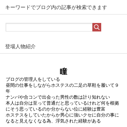
キーワードでブログ内の記事が検索できます
登場人物紹介
瞳
ブログの管理人をしている
昼間の仕事をしながらホステスの二足の草鞋を履いて９
年
ナンパや合コンで出会った男性の数は計り知れない
本人は自分は至って普通だと思っているけれど何を根拠
にそう思っているのか分からない位に経験は豊富
ホステスをしていたからか男心に強いクセに自分の事に
なると見えなくなる為、浮気された経験がある