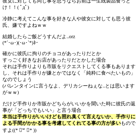
彼女に対しても同じ事を思うならお前は一生既製品食っと
け！！( ﾟдﾟ)
冷静に考えてこんな事を好きな人や彼女に対しても思う彼
氏、嫌ですよねｗｗ
結婚したらご飯どうすんだよ..orz
(*´･ω･)(･ω･`*)ﾈｰ
確かに彼氏に拘りのチョコがあったりだとか
すっごく好きなお店があったりだとかした場合
それは手作りよりも市販をリクエストしてくる事もあります
し、それは手作りが嫌とかではなく「純粋に食べたいもの」
なのでしょう
(バレンタインに言うなよ、デリカシーねぇな..とは思います
がｗｗ)
だけど手作りか市販かどちらがいいかを聞いた時に彼氏の返
事が「どっちでもいい」と言う場合
本当は手作りがいいけども照れ臭くて言えないか、手作りに
よる手間がかかる事を考慮してくれてる事の方が多い
もので
すよ((* ॑꒳ ॑* ))