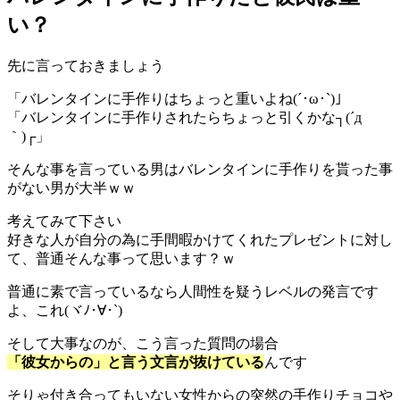
い？
先に言っておきましょう
「バレンタインに手作りはちょっと重いよね(´･ω･`)」
「バレンタインに手作りされたらちょっと引くかな┐(´д
｀)┌」
そんな事を言っている男はバレンタインに手作りを貰った事
がない男が大半ｗｗ
考えてみて下さい
好きな人が自分の為に手間暇かけてくれたプレゼントに対し
て、普通そんな事って思います？ｗ
普通に素で言っているなら人間性を疑うレベルの発言です
よ、これ(ヾﾉ･∀･`)
そして大事なのが、こう言った質問の場合
「彼女からの」と言う文言が抜けている
んです
そりゃ付き合ってもいない女性からの突然の手作りチョコや