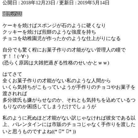
公開日 :
2018年12月23日
/ 更新日 :
2019年5月14日
彼氏の話
ケーキを焼けばスポンジが石のように硬くなり
クッキーを焼けば煎餅のような強度を持ち
チョコを幼稚園児が作ったかのような仕上がりになる
自分でも驚く程にお菓子作りの才能がない管理人の瞳で
す！！(･∀･)
(恐らく原因は大雑把過ぎる性格のせいかとｗｗ)
はてさて
全くお菓子作りの才能がない私のような人間から
いくら気持ちがこもっていようが手作りのチョコやお菓子を
渡されれば
多分彼氏も嫌がらせなのか、それとも気持ちを込めているつ
もりなのか困惑してしまうだけでしょうが
私のように死ぬほど才能がない訳じゃなければ彼女である以
上、バレンタインには市販のチョコじゃなく手作りを渡した
いと思うものですよね((* ॑꒳ ॑* ))