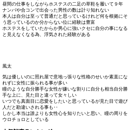
昼間の仕事をしながらホステスの二足の草鞋を履いて９年
ナンパや合コンで出会った男性の数は計り知れない
本人は自分は至って普通だと思っているけれど何を根拠にそ
う思っているのか分からない位に経験は豊富
ホステスをしていたからか男心に強いクセに自分の事になる
と見えなくなる為、浮気された経験がある
風太
気は優しいのに照れ屋で意地っ張りな性格のせいか素直にな
れずに女性に振られる事が多い
瞳のような自分勝手な女性が嫌いな割りに自分も相当自分勝
手な上に、見た目と違って女々しい
いつでも真面目に恋愛をしたいと思っているが見た目で遊び
人だと勘違いされる事も‥
しかし本当は誰よりも女性心を知りたいと思い、瞳の周りを
ウロチョロとしている