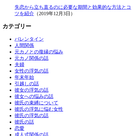
失恋から立ち直るのに必要な期間と効果的な方法とコ
ツを紹介
（2019年12月3日）
カテゴリー
バレンタイン
人間関係
元カノとの復縁の悩み
元カノ関係の話
夫婦
女性の浮気の話
年末年始
引越しの話
彼女の浮気の話
彼女への悩みの話
彼氏の束縛について
彼氏の浮気に悩む女性
彼氏の浮気の話
彼氏の話
恋愛
成人式関係の話