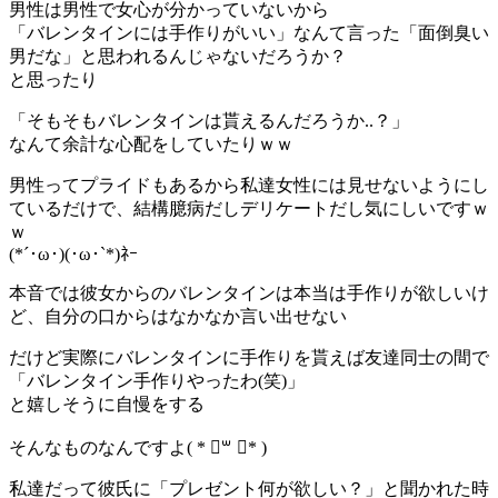
男性は男性で女心が分かっていないから
「バレンタインには手作りがいい」なんて言った「面倒臭い
男だな」と思われるんじゃないだろうか？
と思ったり
「そもそもバレンタインは貰えるんだろうか..？」
なんて余計な心配をしていたりｗｗ
男性ってプライドもあるから私達女性には見せないようにし
ているだけで、結構臆病だしデリケートだし気にしいですｗ
ｗ
(*´･ω･)(･ω･`*)ﾈｰ
本音では彼女からのバレンタインは本当は手作りが欲しいけ
ど、自分の口からはなかなか言い出せない
だけど実際にバレンタインに手作りを貰えば友達同士の間で
「バレンタイン手作りやったわ(笑)」
と嬉しそうに自慢をする
そんなものなんですよ( * ॑꒳ ॑* )
私達だって彼氏に「プレゼント何が欲しい？」と聞かれた時