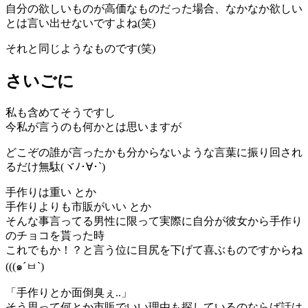
自分の欲しいものが高価なものだった場合、なかなか欲しい
とは言い出せないですよね(笑)
それと同じようなものです(笑)
さいごに
私も含めてそうですし
今私が言うのも何かとは思いますが
どこぞの誰が言ったかも分からないような言葉に振り回され
るだけ無駄(ヾﾉ･∀･`)
手作りは重い とか
手作りよりも市販がいい とか
そんな事言ってる男性に限って実際に自分が彼女から手作り
のチョコを貰った時
これでもか！？と言う位に目尻を下げて喜ぶものですからね
(((๑´ㅂ`)
「手作りとか面倒臭ぇ..」
そう思って何とか市販でいい理由も探しているのならば話は