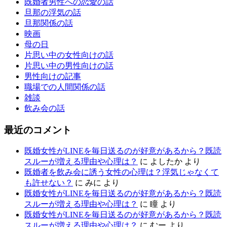
既婚者男性への恋愛の話
旦那の浮気の話
旦那関係の話
映画
母の日
片思い中の女性向けの話
片思い中の男性向けの話
男性向けの記事
職場での人間関係の話
雑談
飲み会の話
最近のコメント
既婚女性がLINEを毎日送るのが好意があるから？既読
スルーが増える理由や心理は？
に
よしたか
より
既婚者を飲み会に誘う女性の心理は？浮気じゃなくて
も許せない？
に
みに
より
既婚女性がLINEを毎日送るのが好意があるから？既読
スルーが増える理由や心理は？
に
瞳
より
既婚女性がLINEを毎日送るのが好意があるから？既読
スルーが増える理由や心理は？
に
むー
より