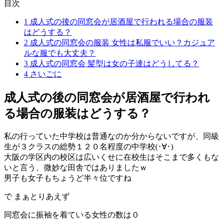
目次
1
成人式の後の同窓会が居酒屋で行われる場合の服装
はどうする？
2
成人式の同窓会の服装 女性は私服でいい？カジュア
ルな服でも大丈夫？
3
成人式の同窓会 髪型は女の子達はどうしてる？
4
さいごに
成人式の後の同窓会が居酒屋で行われ
る場合の服装はどうする？
私の行っていた中学校は普通なのか分からないですが、同級
生が３クラスの総勢１２０名程度の中学校(･∀･)
大阪の学区内の校区は広いくせに在校生はそこまで多くもな
いと言う、微妙な田舎ではありましたｗ
男子も女子もちょうど半々位ですね
で まぁとりあえず
同窓会に振袖を着ている女性の数は０