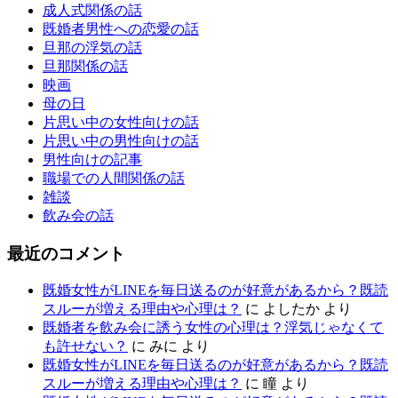
成人式関係の話
既婚者男性への恋愛の話
旦那の浮気の話
旦那関係の話
映画
母の日
片思い中の女性向けの話
片思い中の男性向けの話
男性向けの記事
職場での人間関係の話
雑談
飲み会の話
最近のコメント
既婚女性がLINEを毎日送るのが好意があるから？既読
スルーが増える理由や心理は？
に
よしたか
より
既婚者を飲み会に誘う女性の心理は？浮気じゃなくて
も許せない？
に
みに
より
既婚女性がLINEを毎日送るのが好意があるから？既読
スルーが増える理由や心理は？
に
瞳
より