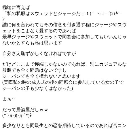
極端に言えば
「私の私服はスウェットとジャージだ！！(｀・ω・´)ｼｬｷｰ
ﾝ」
誰に何を言われてもその信念を付き通す程にジャージやスウ
ェットをこよなく愛するのであれば
最早ジャージやスウェットで同窓会に参加してもいいんじゃ
ないかとすらも私は思います
自分さえ恥ずかしくなければですが
だけどここまで極端じゃないのであれば、別にカジュアルな
服装でも全く問題はないですし
ジーパンでも全く構わないと思います
(実際私の時の成人式の後の同窓会に参加している女の子で
ジーパンの子も少なくはなかった)
まぁ‥
だって居酒屋だしｗｗ
(*´･д･)(･д･`*)ﾈｰ
多少なりとも同級生との恋を期待しているのであれば合コン