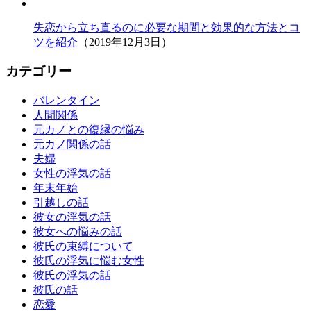
失恋から立ち直るのに必要な期間と効果的な方法とコ
ツを紹介
（2019年12月3日）
カテゴリー
バレンタイン
人間関係
元カノとの復縁の悩み
元カノ関係の話
夫婦
女性の浮気の話
年末年始
引越しの話
彼女の浮気の話
彼女への悩みの話
彼氏の束縛について
彼氏の浮気に悩む女性
彼氏の浮気の話
彼氏の話
恋愛