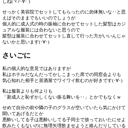
しね(ヾﾉ･∀･`)
せっかく美容院でセットしてもらったのに勿体無いな‥と思
えばそのままでもいいのでしょうが
個人的に成人式の時の振袖に合わせてセットした髪型はカジ
ュアルな服装には合わないと思うので
髪型は服装に合わせてセットし直して行った方がいいんじゃ
ないかと思います(･∀･)
さいごに
私の個人的な意見ではありますが
私はホテルだなんだってかしこまった席での同窓会よりも
気心知れた相手と居酒屋でワイワイ飲むのが好きです(･∀･)
私は服装よりも何よりも
「新成人と恥ずかしくない振る舞いを‥」とかでもなくｗ
せめて自分の前や隣の子のグラスが空いていたら気にかけて
聞いてあげるだとか
悪酔いしてる子は悪酔いしてる子同士で放っておいたにせよ
飲みたくもないのに無理矢理飲ませようと絡んだりしている