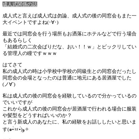
成人式関係の話
成人式と言えば成人式は勿論、成人式の後の同窓会もまた一
大イベントですよね(･∀･)
最近では同窓会を行う場所もお洒落にホテルなどで行う場合
もあるらしく
「結婚式の二次会ばりだな、おい！！ｗ」とビックリしてい
る管理人の瞳ですｗｗｗ
はてさて
私の成人式の時は小学校中学校の同級生との同窓会だったし
同窓会の会場となったのは普通に地元にある居酒屋でした
(ノ∀`)
私は成人式の後の同窓会を経験しているので分かっているの
でいいですが
これから成人式の後の同窓会が居酒屋で行われる場合に服装
や髪型をどうすればいいのか？
と言う新成人のあなたに、私の経験をお話ししたいと思いま
す(๑•̀ㅂ•́)و✧