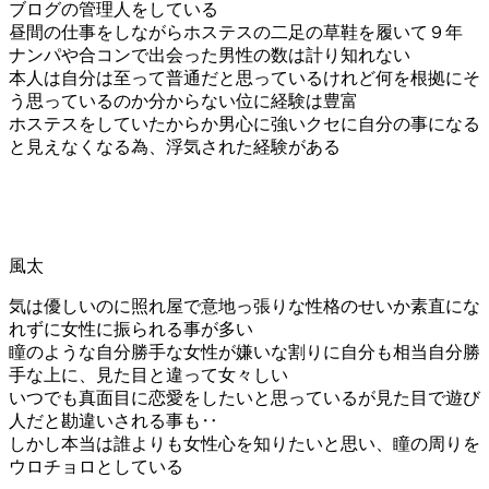
ブログの管理人をしている
昼間の仕事をしながらホステスの二足の草鞋を履いて９年
ナンパや合コンで出会った男性の数は計り知れない
本人は自分は至って普通だと思っているけれど何を根拠にそ
う思っているのか分からない位に経験は豊富
ホステスをしていたからか男心に強いクセに自分の事になる
と見えなくなる為、浮気された経験がある
風太
気は優しいのに照れ屋で意地っ張りな性格のせいか素直にな
れずに女性に振られる事が多い
瞳のような自分勝手な女性が嫌いな割りに自分も相当自分勝
手な上に、見た目と違って女々しい
いつでも真面目に恋愛をしたいと思っているが見た目で遊び
人だと勘違いされる事も‥
しかし本当は誰よりも女性心を知りたいと思い、瞳の周りを
ウロチョロとしている