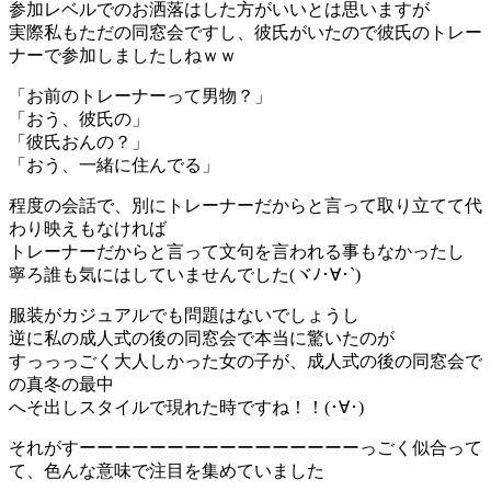
参加レベルでのお洒落はした方がいいとは思いますが
実際私もただの同窓会ですし、彼氏がいたので彼氏のトレー
ナーで参加しましたしねｗｗ
「お前のトレーナーって男物？」
「おう、彼氏の」
「彼氏おんの？」
「おう、一緒に住んでる」
程度の会話で、別にトレーナーだからと言って取り立てて代
わり映えもなければ
トレーナーだからと言って文句を言われる事もなかったし
寧ろ誰も気にはしていませんでした(ヾﾉ･∀･`)
服装がカジュアルでも問題はないでしょうし
逆に私の成人式の後の同窓会で本当に驚いたのが
すっっっごく大人しかった女の子が、成人式の後の同窓会で
の真冬の最中
へそ出しスタイルで現れた時ですね！！(･∀･)
それがすーーーーーーーーーーーーーーーーっごく似合って
て、色んな意味で注目を集めていました