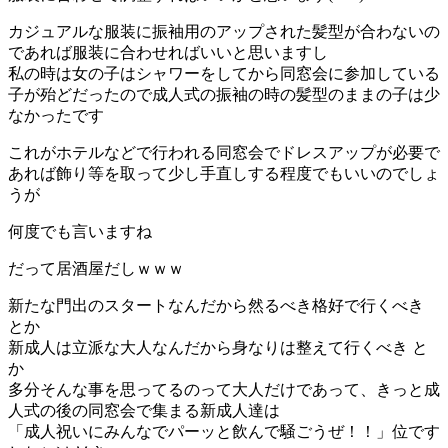
カジュアルな服装に振袖用のアップされた髪型が合わないの
であれば服装に合わせればいいと思いますし
私の時は女の子はシャワーをしてから同窓会に参加している
子が殆どだったので成人式の振袖の時の髪型のままの子は少
なかったです
これがホテルなどで行われる同窓会でドレスアップが必要で
あれば飾り等を取って少し手直しする程度でもいいのでしょ
うが
何度でも言いますね
だって居酒屋だしｗｗｗ
新たな門出のスタートなんだから然るべき格好で行くべき
とか
新成人は立派な大人なんだから身なりは整えて行くべき と
か
多分そんな事を思ってるのって大人だけであって、きっと成
人式の後の同窓会で集まる新成人達は
「成人祝いにみんなでパーッと飲んで騒ごうぜ！！」位です