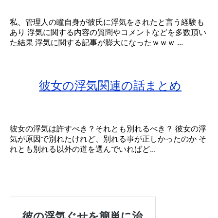
私、管理人の瞳自身が彼氏に浮気をされたと言う経験も
あり 浮気に関する内容の質問やコメントなどを多数頂い
た結果 浮気に関する記事が膨大になったｗｗｗ ...
彼女の浮気関連の話まとめ
彼女の浮気は許すべき？それとも別れるべき？ 彼女の浮
気が原因で別れたけれど、別れる事が正しかったのか そ
れとも別れる以外の道を選んでいればど...