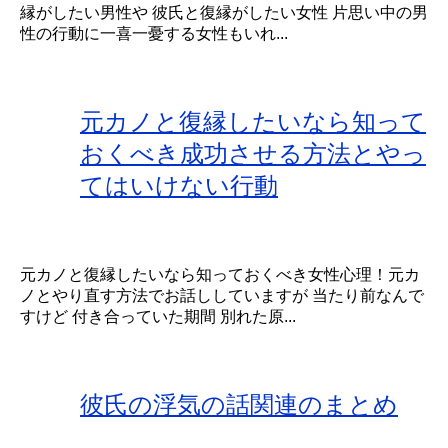
縁がしたい男性や 彼氏と復縁がしたい女性 片思い中の男
性の行動に一喜一憂する女性もいれ...
元カノと復縁したいなら知って
おくべき成功させる方法とやっ
てはいけない行動
元カノと復縁したいなら知っておくべき女性心理！元カ
ノとやり直す方法でお話ししていますが 当たり前なんで
すけど 付き合っていた期間 別れた原...
彼氏の浮気の話関連のまとめ