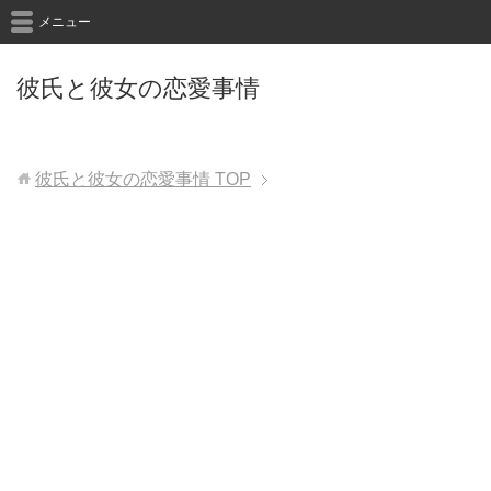
メニュー
彼氏と彼女の恋愛事情
彼氏と彼女の恋愛事情
TOP