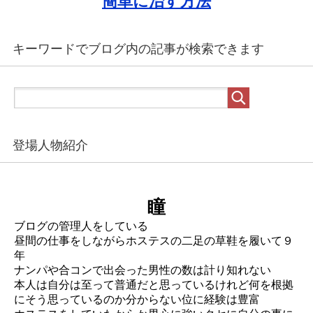
簡単に治す方法
キーワードでブログ内の記事が検索できます
登場人物紹介
瞳
ブログの管理人をしている
昼間の仕事をしながらホステスの二足の草鞋を履いて９
年
ナンパや合コンで出会った男性の数は計り知れない
本人は自分は至って普通だと思っているけれど何を根拠
にそう思っているのか分からない位に経験は豊富