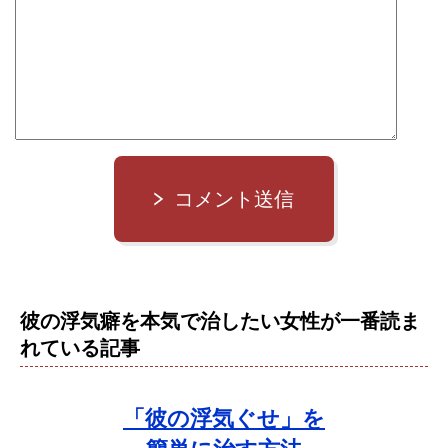
コメント送信
彼の浮気癖を本気で治したい女性が一番読ま
れている記事
「彼の浮気ぐせ」を