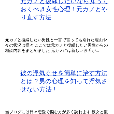
元カノと復縁したいなら知って
おくべき女性心理！元カノとや
り直す方法
元カノと復縁したい男性と一言で言っても別れた理由や
今の状況は様々 ここでは元カノと復縁したい男性からの
相談内容をまとめました 元カノには新しい彼氏が...
彼の浮気ぐせを簡単に治す方法
とは？男の心理を知って浮気さ
せない方法！
当ブログには日々恋愛で悩む方が多く訪れます 彼女と復