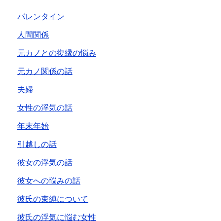
バレンタイン
人間関係
元カノとの復縁の悩み
元カノ関係の話
夫婦
女性の浮気の話
年末年始
引越しの話
彼女の浮気の話
彼女への悩みの話
彼氏の束縛について
彼氏の浮気に悩む女性