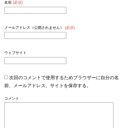
名前
(必須)
メールアドレス（公開されません）
(必須)
ウェブサイト
次回のコメントで使用するためブラウザーに自分の名
前、メールアドレス、サイトを保存する。
コメント