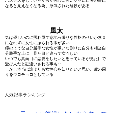
ホステスをしていたからか男心に強いクセに自分の事に
なると見えなくなる為、浮気された経験がある
風太
気は優しいのに照れ屋で意地っ張りな性格のせいか素直
になれずに女性に振られる事が多い
瞳のような自分勝手な女性が嫌いな割りに自分も相当自
分勝手な上に、見た目と違って女々しい
いつでも真面目に恋愛をしたいと思っているが見た目で
遊び人だと勘違いされる事も‥
しかし本当は誰よりも女性心を知りたいと思い、瞳の周
りをウロチョロとしている
人気記事ランキング