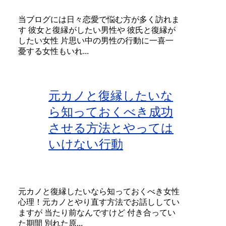
当ブログには日々恋愛で悩む方が多く訪れま
す 彼女と復縁がしたい男性や 彼氏と復縁が
したい女性 片思い中の男性の行動に一喜一
憂する女性もいれ...
元カノと復縁したいな
ら知っておくべき成功
させる方法とやっては
いけない行動
元カノと復縁したいなら知っておくべき女性
心理！元カノとやり直す方法でお話ししてい
ますが 当たり前なんですけど 付き合ってい
た期間 別れた原...