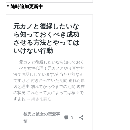
＊随時追加更新中