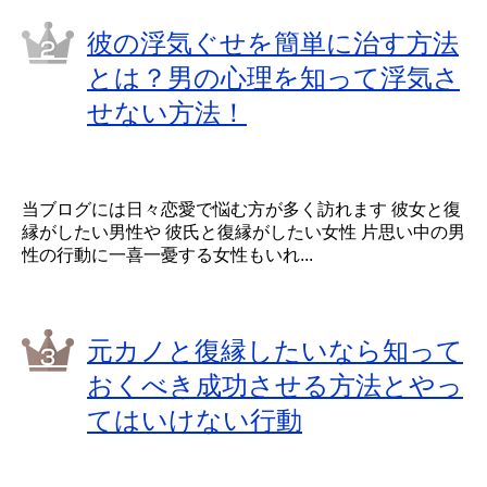
彼の浮気ぐせを簡単に治す方法
とは？男の心理を知って浮気さ
せない方法！
当ブログには日々恋愛で悩む方が多く訪れます 彼女と復
縁がしたい男性や 彼氏と復縁がしたい女性 片思い中の男
性の行動に一喜一憂する女性もいれ...
元カノと復縁したいなら知って
おくべき成功させる方法とやっ
てはいけない行動