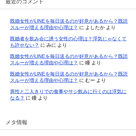
最近のコメント
既婚女性がLINEを毎日送るのが好意があるから？既読
スルーが増える理由や心理は？
に
よしたか
より
既婚者を飲み会に誘う女性の心理は？浮気じゃなくて
も許せない？
に
みに
より
既婚女性がLINEを毎日送るのが好意があるから？既読
スルーが増える理由や心理は？
に
瞳
より
既婚女性がLINEを毎日送るのが好意があるから？既読
スルーが増える理由や心理は？
に
むー
より
異性と二人きりでの食事やサシ飲みに行くのは浮気に
なる？
に
瞳
より
メタ情報