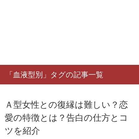
「血液型別」タグの記事一覧
Ａ型女性との復縁は難しい？恋
愛の特徴とは？告白の仕方とコ
ツを紹介