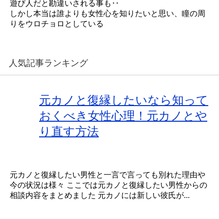
遊び人だと勘違いされる事も‥
しかし本当は誰よりも女性心を知りたいと思い、瞳の周
りをウロチョロとしている
人気記事ランキング
元カノと復縁したいなら知って
おくべき女性心理！元カノとや
り直す方法
元カノと復縁したい男性と一言で言っても別れた理由や
今の状況は様々 ここでは元カノと復縁したい男性からの
相談内容をまとめました 元カノには新しい彼氏が...