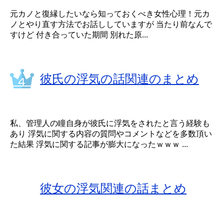
元カノと復縁したいなら知っておくべき女性心理！元カ
ノとやり直す方法でお話ししていますが 当たり前なんで
すけど 付き合っていた期間 別れた原...
彼氏の浮気の話関連のまとめ
私、管理人の瞳自身が彼氏に浮気をされたと言う経験も
あり 浮気に関する内容の質問やコメントなどを多数頂い
た結果 浮気に関する記事が膨大になったｗｗｗ ...
彼女の浮気関連の話まとめ