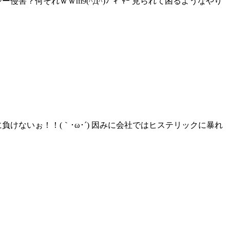
？何それｗｗm9(^Д^)ﾌﾟｷﾞｬｰ 見られて困るようなやり
けないぉ！！(｀･ω･´) 因みに会社ではヒステリックに暴れ