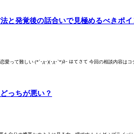
方法と発覚後の話合いで見極めるべきポイ
愛って難しい (*´･д･)(･д･`*)ﾈｰ はてさて 今回の相談
はどっちが悪い？