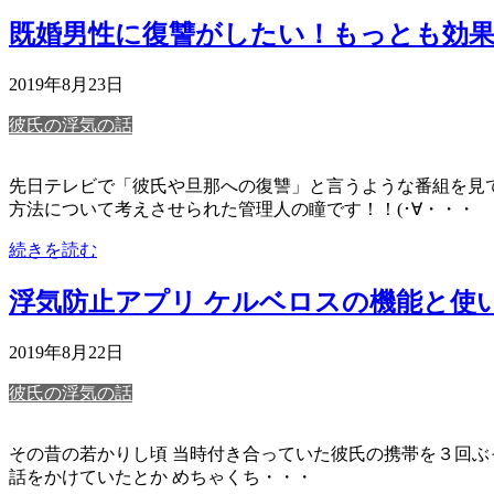
既婚男性に復讐がしたい！もっとも効果
2019年8月23日
彼氏の浮気の話
先日テレビで「彼氏や旦那への復讐」と言うような番組を見て
方法について考えさせられた管理人の瞳です！！(･∀・・・
続きを読む
浮気防止アプリ ケルベロスの機能と使
2019年8月22日
彼氏の浮気の話
その昔の若かりし頃 当時付き合っていた彼氏の携帯を３回ぶっ壊し
話をかけていたとか めちゃくち・・・