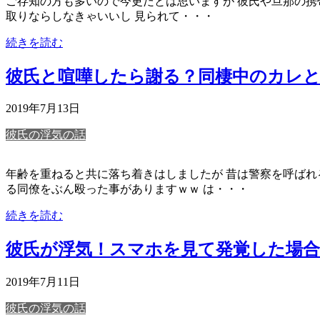
ご存知の方も多いので今更だとは思いますが 彼氏や旦那の携帯を自
取りならしなきゃいいし 見られて・・・
続きを読む
彼氏と喧嘩したら謝る？同棲中のカレ
2019年7月13日
彼氏の浮気の話
年齢を重ねると共に落ち着きはしましたが 昔は警察を呼ばれるほ
る同僚をぶん殴った事がありますｗｗ は・・・
続きを読む
彼氏が浮気！スマホを見て発覚した場
2019年7月11日
彼氏の浮気の話