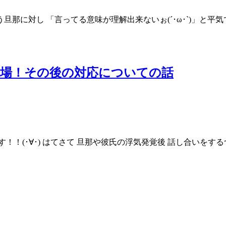
に対し 「言ってる意味が理解出来ないぉ(´･ω･`)」と平気で
羅場！その後の対応についての話
！(･∀･) はてさて 旦那や彼氏の浮気発覚後 話し合いをす