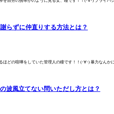
分の携帯かのように見る女、瞳です！！(･∀･) プライバシー侵害
と謝らずに仲直りする方法とは？
どの喧嘩をしていた管理人の瞳です！！(･∀･) 暴力なんかに負
合の波風立てない問いただし方とは？