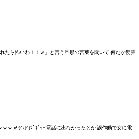
れたら怖いわ！！ｗ」と言う旦那の言葉を聞いて 何だか復讐
9(^Д^)ﾌﾟｷﾞｬｰ 電話に出なかったとか 誤作動で女に電