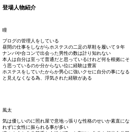
登場人物紹介
瞳
ブログの管理人をしている
昼間の仕事をしながらホステスの二足の草鞋を履いて９年
ナンパや合コンで出会った男性の数は計り知れない
本人は自分は至って普通だと思っているけれど何を根拠にそ
う思っているのか分からない位に経験は豊富
ホステスをしていたからか男心に強いクセに自分の事になる
と見えなくなる為、浮気された経験がある
風太
気は優しいのに照れ屋で意地っ張りな性格のせいか素直にな
れずに女性に振られる事が多い