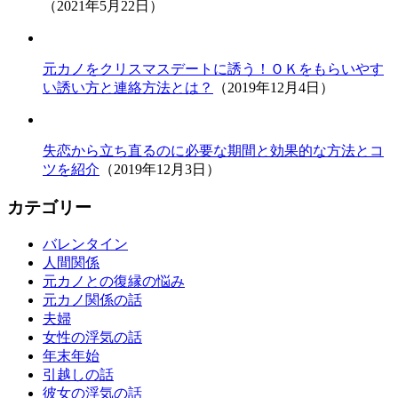
（2021年5月22日）
元カノをクリスマスデートに誘う！ＯＫをもらいやす
い誘い方と連絡方法とは？
（2019年12月4日）
失恋から立ち直るのに必要な期間と効果的な方法とコ
ツを紹介
（2019年12月3日）
カテゴリー
バレンタイン
人間関係
元カノとの復縁の悩み
元カノ関係の話
夫婦
女性の浮気の話
年末年始
引越しの話
彼女の浮気の話