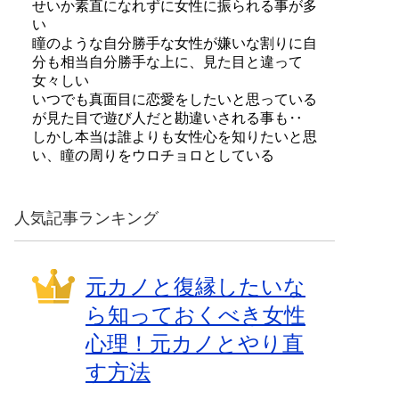
せいか素直になれずに女性に振られる事が多
い
瞳のような自分勝手な女性が嫌いな割りに自
分も相当自分勝手な上に、見た目と違って
女々しい
いつでも真面目に恋愛をしたいと思っている
が見た目で遊び人だと勘違いされる事も‥
しかし本当は誰よりも女性心を知りたいと思
い、瞳の周りをウロチョロとしている
人気記事ランキング
元カノと復縁したいな
ら知っておくべき女性
心理！元カノとやり直
す方法