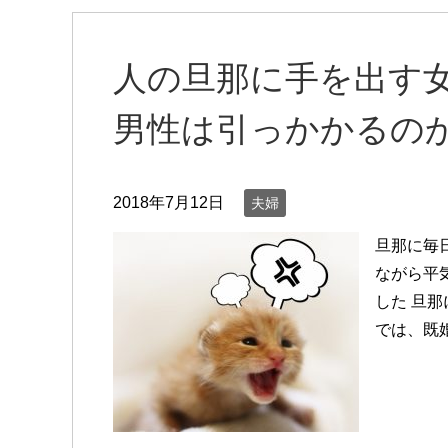
人の旦那に手を出す
男性は引っかかるの
2018年7月12日
夫婦
旦那に毎
ながら平
した 旦
では、既