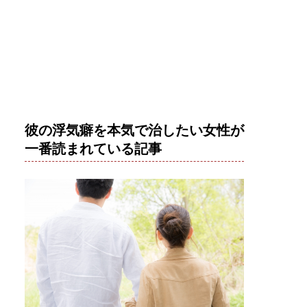
彼の浮気癖を本気で治したい女性が
一番読まれている記事