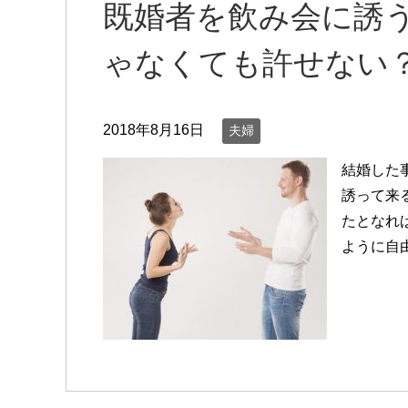
既婚者を飲み会に誘
ゃなくても許せない
2018年8月16日
夫婦
結婚した
誘って来る
たとなれ
ように自