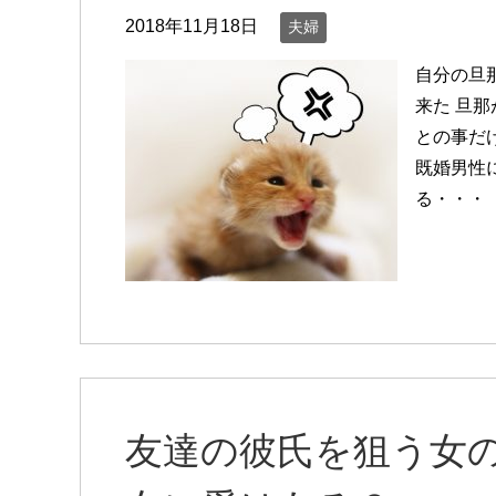
2018年11月18日
夫婦
自分の旦
来た 旦
との事だ
既婚男性
る・・・
友達の彼氏を狙う女