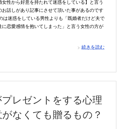
婚女性から好意を持たれて迷惑をしている】と言う
のお話しがあり記事にさせて頂いた事があるのです
たのは迷惑をしている男性よりも「既婚者だけど夫で
性に恋愛感情を抱いてしまった」と言う女性の方が
続きを読む
がプレゼントをする心理
意がなくても贈るもの？