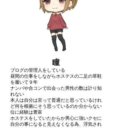
瞳
ブログの管理人をしている
昼間の仕事をしながらホステスの二足の草鞋
を履いて９年
ナンパや合コンで出会った男性の数は計り知
れない
本人は自分は至って普通だと思っているけれ
ど何を根拠にそう思っているのか分からない
位に経験は豊富
ホステスをしていたからか男心に強いクセに
自分の事になると見えなくなる為、浮気され