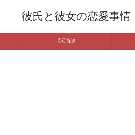
彼氏と彼女の恋愛事情
自己紹介