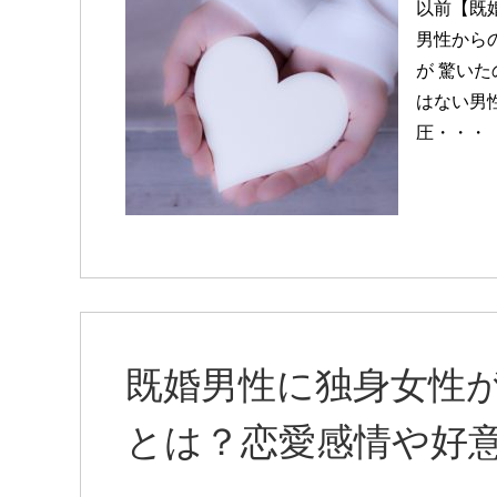
以前【既
男性から
が 驚い
はない男
圧・・・
既婚男性に独身女性
とは？恋愛感情や好