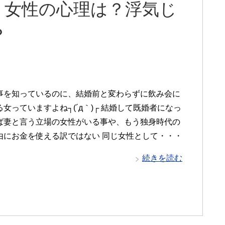
う女性の心理は？浮気じ
？
事を知っているのに、結婚前と変わらずに飲み会に
女っていますよね┐(´д｀)┌ 結婚して既婚者になっ
ば妻と言う立場の女性がいる事や、もう独身時代の
由にお金を使える訳ではない 同じ女性として・・・
続きを読む