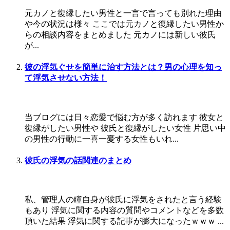
元カノと復縁したい男性と一言で言っても別れた理由
や今の状況は様々 ここでは元カノと復縁したい男性か
らの相談内容をまとめました 元カノには新しい彼氏
が...
彼の浮気ぐせを簡単に治す方法とは？男の心理を知っ
て浮気させない方法！
当ブログには日々恋愛で悩む方が多く訪れます 彼女と
復縁がしたい男性や 彼氏と復縁がしたい女性 片思い中
の男性の行動に一喜一憂する女性もいれ...
彼氏の浮気の話関連のまとめ
私、管理人の瞳自身が彼氏に浮気をされたと言う経験
もあり 浮気に関する内容の質問やコメントなどを多数
頂いた結果 浮気に関する記事が膨大になったｗｗｗ ...