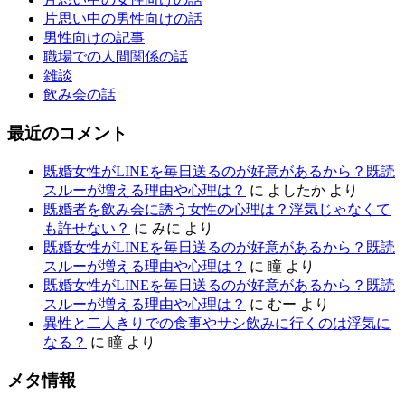
片思い中の男性向けの話
男性向けの記事
職場での人間関係の話
雑談
飲み会の話
最近のコメント
既婚女性がLINEを毎日送るのが好意があるから？既読
スルーが増える理由や心理は？
に
よしたか
より
既婚者を飲み会に誘う女性の心理は？浮気じゃなくて
も許せない？
に
みに
より
既婚女性がLINEを毎日送るのが好意があるから？既読
スルーが増える理由や心理は？
に
瞳
より
既婚女性がLINEを毎日送るのが好意があるから？既読
スルーが増える理由や心理は？
に
むー
より
異性と二人きりでの食事やサシ飲みに行くのは浮気に
なる？
に
瞳
より
メタ情報