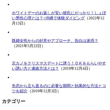
ホワイトデーのお返しが安い彼氏にがっかり！しょぼ
い男性心理とは？+沖縄で体験ダイビング
（2022年12
月13日）
既婚女性からの好意やアプローチ、告白は迷惑？
（2021年5月22日）
元カノをクリスマスデートに誘う！ＯＫをもらいやす
い誘い方と連絡方法とは？
（2019年12月4日）
失恋から立ち直るのに必要な期間と効果的な方法とコ
ツを紹介
（2019年12月3日）
カテゴリー