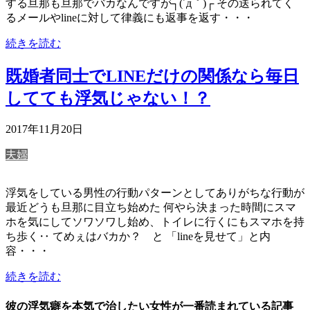
する旦那も旦那でバカなんですが┐(´д｀)┌ その送られてく
るメールやlineに対して律義にも返事を返す・・・
続きを読む
既婚者同士でLINEだけの関係なら毎日
してても浮気じゃない！？
2017年11月20日
夫婦
浮気をしている男性の行動パターンとしてありがちな行動が
最近どうも旦那に目立ち始めた 何やら決まった時間にスマ
ホを気にしてソワソワし始め、トイレに行くにもスマホを持
ち歩く‥ てめぇはバカか？ と 「lineを見せて」と内
容・・・
続きを読む
彼の浮気癖を本気で治したい女性が一番読まれている記事